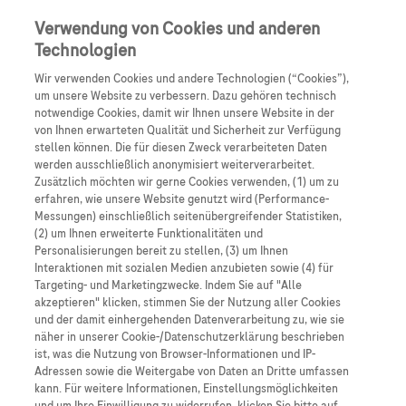
Anmelden
Registrieren
Verwendung von Cookies und anderen
Technologien
Wir verwenden Cookies und andere Technologien (“Cookies”),
um unsere Website zu verbessern. Dazu gehören technisch
notwendige Cookies, damit wir Ihnen unsere Website in der
von Ihnen erwarteten Qualität und Sicherheit zur Verfügung
stellen können. Die für diesen Zweck verarbeiteten Daten
werden ausschließlich anonymisiert weiterverarbeitet.
NMOSD
Zusätzlich möchten wir gerne Cookies verwenden, (1) um zu
erfahren, wie unsere Website genutzt wird (Performance-
Messungen) einschließlich seitenübergreifender Statistiken,
Schlüsselzytokin
(2) um Ihnen erweiterte Funktionalitäten und
Personalisierungen bereit zu stellen, (3) um Ihnen
Interaktionen mit sozialen Medien anzubieten sowie (4) für
IL-6
Targeting- und Marketingzwecke. Indem Sie auf "Alle
akzeptieren" klicken, stimmen Sie der Nutzung aller Cookies
Pathophysiologische Rolle &
und der damit einhergehenden Datenverarbeitung zu, wie sie
näher in unserer Cookie-/Datenschutzerklärung beschrieben
Therapieansätze
ist, was die Nutzung von Browser-Informationen und IP-
Adressen sowie die Weitergabe von Daten an Dritte umfassen
kann. Für weitere Informationen, Einstellungsmöglichkeiten