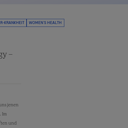
gy –
uns jenen
. Im
aften und