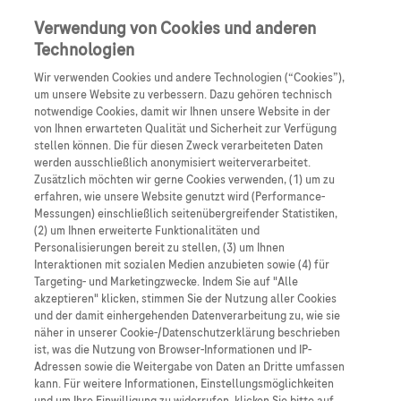
Anmelden
Registrieren
Verwendung von Cookies und anderen
Technologien
Wir verwenden Cookies und andere Technologien (“Cookies”),
um unsere Website zu verbessern. Dazu gehören technisch
notwendige Cookies, damit wir Ihnen unsere Website in der
von Ihnen erwarteten Qualität und Sicherheit zur Verfügung
stellen können. Die für diesen Zweck verarbeiteten Daten
werden ausschließlich anonymisiert weiterverarbeitet.
Zusätzlich möchten wir gerne Cookies verwenden, (1) um zu
Willkommen auf dem
erfahren, wie unsere Website genutzt wird (Performance-
Messungen) einschließlich seitenübergreifender Statistiken,
AI Education Hub
Roche
Fachportal
(2) um Ihnen erweiterte Funktionalitäten und
Personalisierungen bereit zu stellen, (3) um Ihnen
Interaktionen mit sozialen Medien anzubieten sowie (4) für
Targeting- und Marketingzwecke. Indem Sie auf "Alle
Verwandeln Sie das KI-
Hier finden Sie’s zuerst
akzeptieren" klicken, stimmen Sie der Nutzung aller Cookies
: alles Wissen über
Interesse Ihrer Patienten in
und der damit einhergehenden Datenverarbeitung zu, wie sie
unsere Therapien
näher in unserer Cookie-/Datenschutzerklärung beschrieben
einen produktiven Dialog.
ist, was die Nutzung von Browser-Informationen und IP-
und viele praktische Tools für die tägliche Arbeit
Adressen sowie die Weitergabe von Daten an Dritte umfassen
kann. Für weitere Informationen, Einstellungsmöglichkeiten
in Klinik oder Praxis.