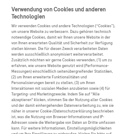
Anmelden
Registrieren
Verwendung von Cookies und anderen
Technologien
Wir verwenden Cookies und andere Technologien (“Cookies”),
um unsere Website zu verbessern. Dazu gehören technisch
notwendige Cookies, damit wir Ihnen unsere Website in der
von Ihnen erwarteten Qualität und Sicherheit zur Verfügung
stellen können. Die für diesen Zweck verarbeiteten Daten
werden ausschließlich anonymisiert weiterverarbeitet.
Zusätzlich möchten wir gerne Cookies verwenden, (1) um zu
Willkommen auf dem
erfahren, wie unsere Website genutzt wird (Performance-
Messungen) einschließlich seitenübergreifender Statistiken,
AI Education Hub
Roche
Fachportal
(2) um Ihnen erweiterte Funktionalitäten und
Personalisierungen bereit zu stellen, (3) um Ihnen
Interaktionen mit sozialen Medien anzubieten sowie (4) für
Targeting- und Marketingzwecke. Indem Sie auf "Alle
Verwandeln Sie das KI-
Hier finden Sie’s zuerst
akzeptieren" klicken, stimmen Sie der Nutzung aller Cookies
: alles Wissen über
Interesse Ihrer Patienten in
und der damit einhergehenden Datenverarbeitung zu, wie sie
unsere Therapien
näher in unserer Cookie-/Datenschutzerklärung beschrieben
einen produktiven Dialog.
ist, was die Nutzung von Browser-Informationen und IP-
und viele praktische Tools für die tägliche Arbeit
Adressen sowie die Weitergabe von Daten an Dritte umfassen
kann. Für weitere Informationen, Einstellungsmöglichkeiten
in Klinik oder Praxis.