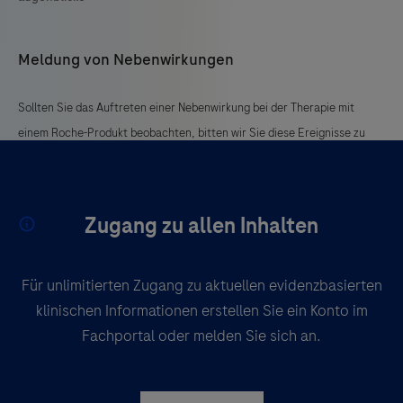
Meldung von Nebenwirkungen
Sollten Sie das Auftreten einer Nebenwirkung bei der Therapie mit
einem Roche-Produkt beobachten, bitten wir Sie diese Ereignisse zu
melden:
An Roche Pharma AG:
Zugang zu allen Inhalten
Email:
grenzach.drug_safety@roche.com
Fax: +49 7624 14 3183
Für unlimitierten Zugang zu aktuellen evidenzbasierten
Die zuständige Bundesoberbehörde:
klinischen Informationen erstellen Sie ein Konto im
www.pei.de
oder
www.bfarm.de
Fachportal oder melden Sie sich an.
oder Fax: +49 6103 / 77-1234 (PEI)
bzw. Fax: +48 228 / 207-5207 (BfArM)