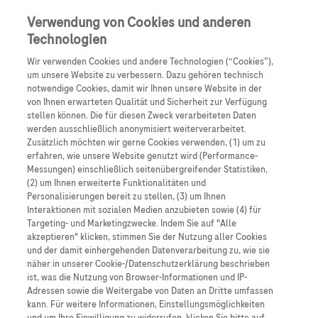
Anmelden
Registrieren
Verwendung von Cookies und anderen
Technologien
Wir verwenden Cookies und andere Technologien (“Cookies”),
um unsere Website zu verbessern. Dazu gehören technisch
notwendige Cookies, damit wir Ihnen unsere Website in der
von Ihnen erwarteten Qualität und Sicherheit zur Verfügung
stellen können. Die für diesen Zweck verarbeiteten Daten
werden ausschließlich anonymisiert weiterverarbeitet.
DLBCL
Zusätzlich möchten wir gerne Cookies verwenden, (1) um zu
erfahren, wie unsere Website genutzt wird (Performance-
Messungen) einschließlich seitenübergreifender Statistiken,
DLBCL
(2) um Ihnen erweiterte Funktionalitäten und
Personalisierungen bereit zu stellen, (3) um Ihnen
Interaktionen mit sozialen Medien anzubieten sowie (4) für
Diffuses großzelliges B-Zell-Lymphom
Targeting- und Marketingzwecke. Indem Sie auf "Alle
akzeptieren" klicken, stimmen Sie der Nutzung aller Cookies
und der damit einhergehenden Datenverarbeitung zu, wie sie
näher in unserer Cookie-/Datenschutzerklärung beschrieben
ist, was die Nutzung von Browser-Informationen und IP-
Adressen sowie die Weitergabe von Daten an Dritte umfassen
kann. Für weitere Informationen, Einstellungsmöglichkeiten