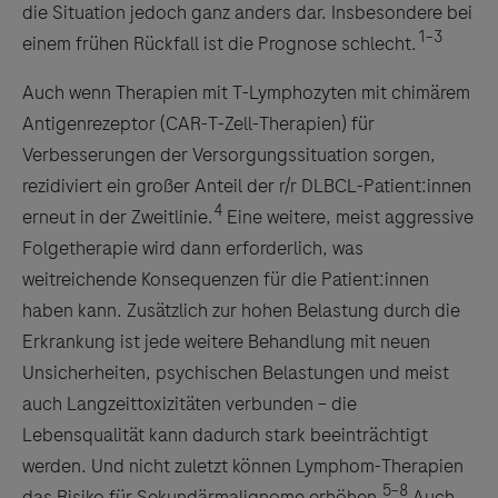
die Situation jedoch ganz anders dar. Insbesondere bei
1–3
einem frühen Rückfall ist die Prognose schlecht.
Auch wenn Therapien mit T-Lymphozyten mit chimärem
Antigenrezeptor (CAR-T-Zell-Therapien) für
Verbesserungen der Versorgungssituation sorgen,
rezidiviert ein großer Anteil der r/r DLBCL-Patient:innen
4
erneut in der Zweitlinie.
Eine weitere, meist aggressive
Folgetherapie wird dann erforderlich, was
weitreichende Konsequenzen für die Patient:innen
haben kann. Zusätzlich zur hohen Belastung durch die
Erkrankung ist jede weitere Behandlung mit neuen
Unsicherheiten, psychischen Belastungen und meist
auch Langzeittoxizitäten verbunden – die
Lebensqualität kann dadurch stark beeinträchtigt
werden. Und nicht zuletzt können Lymphom-Therapien
5–8
das Risiko für Sekundärmalignome erhöhen.
Auch