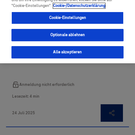
und um Ihre Einwilligung zu widerrufen, klicken Sie bitte auf
"Cookie-Einstellungen".
Cookie-/Datenschutzerklärung
Cookie-Einstellungen
Optionale ablehnen
Folgetherapien im DLBCL
Alle akzeptieren
vermeiden: hit hard and early!