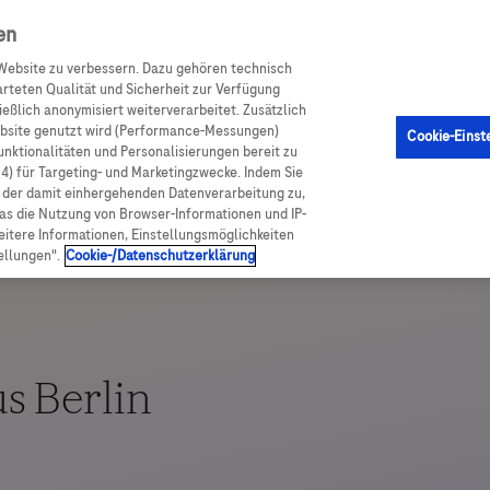
achportal
en
Website zu verbessern. Dazu gehören technisch
arteten Qualität und Sicherheit zur Verfügung
eßlich anonymisiert weiterverarbeitet. Zusätzlich
ebsite genutzt wird (Performance-Messungen)
Cookie-Einst
Funktionalitäten und Personalisierungen bereit zu
(4) für Targeting- und Marketingzwecke. Indem Sie
nd der damit einhergehenden Datenverarbeitung zu,
was die Nutzung von Browser-Informationen und IP-
itere Informationen, Einstellungsmöglichkeiten
ellungen".
Cookie-/Datenschutzerklärung
s Berlin