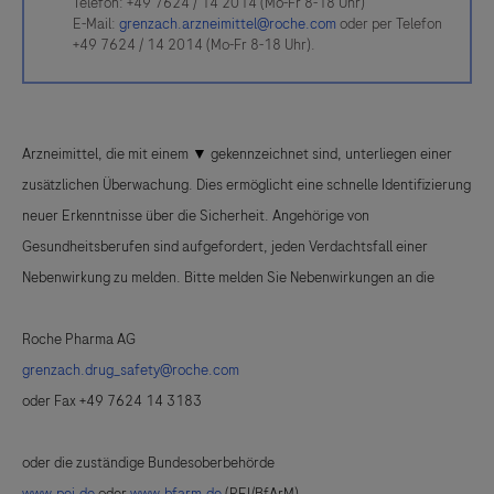
Telefon: +49 7624 / 14 2014 (Mo-Fr 8-18 Uhr)
E-Mail:
grenzach.arzneimittel@roche.com
oder per Telefon
+49 7624 / 14 2014 (Mo-Fr 8-18 Uhr).
Arzneimittel, die mit einem
▼
gekennzeichnet sind, unterliegen einer
zusätzlichen Überwachung. Dies ermöglicht eine schnelle Identifizierung
neuer Erkenntnisse über die Sicherheit. Angehörige von
Gesundheitsberufen sind aufgefordert, jeden Verdachtsfall einer
Nebenwirkung zu melden. Bitte melden Sie Nebenwirkungen an die
Roche Pharma AG
grenzach.drug_safety@roche.com
oder Fax +49 7624 14 3183
oder die zuständige Bundesoberbehörde
www.pei.de
oder
www.bfarm.de
(PEI/BfArM)