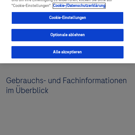
und um Ihre Einwilligung zu widerrufen, klicken Sie bitte auf
"Cookie-Einstellungen".
Cookie-/Datenschutzerklärung
Roche informiert
Cookie-Einstellungen
Optionale ablehnen
Alle akzeptieren
Gebrauchs- und Fachinformationen
im Überblick