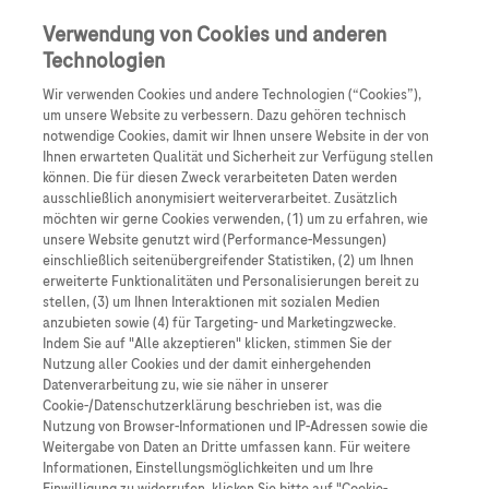
Anmelden
Registrieren
Verwendung von Cookies und anderen
Technologien
Wir verwenden Cookies und andere Technologien (“Cookies”),
um unsere Website zu verbessern. Dazu gehören technisch
notwendige Cookies, damit wir Ihnen unsere Website in der von
Ihnen erwarteten Qualität und Sicherheit zur Verfügung stellen
können. Die für diesen Zweck verarbeiteten Daten werden
ausschließlich anonymisiert weiterverarbeitet. Zusätzlich
Expertendialoge
möchten wir gerne Cookies verwenden, (1) um zu erfahren, wie
unsere Website genutzt wird (Performance-Messungen)
einschließlich seitenübergreifender Statistiken, (2) um Ihnen
erweiterte Funktionalitäten und Personalisierungen bereit zu
DKK - Deutscher Krebskongress 2026
stellen, (3) um Ihnen Interaktionen mit sozialen Medien
anzubieten sowie (4) für Targeting- und Marketingzwecke.
Onkologie-
Indem Sie auf "Alle akzeptieren" klicken, stimmen Sie der
Nutzung aller Cookies und der damit einhergehenden
Datenverarbeitung zu, wie sie näher in unserer
Podcast aus Berlin
Cookie-/Datenschutzerklärung beschrieben ist, was die
Nutzung von Browser-Informationen und IP-Adressen sowie die
18. - 21. Februar 2026
Weitergabe von Daten an Dritte umfassen kann. Für weitere
Informationen, Einstellungsmöglichkeiten und um Ihre