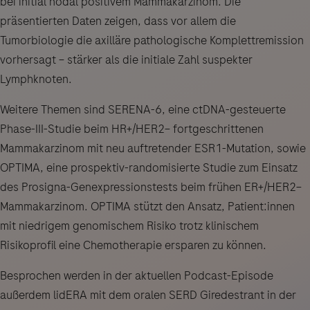
bei initial nodal positivem Mammakarzinom. Die
präsentierten Daten zeigen, dass vor allem die
Tumorbiologie die axilläre pathologische Komplettremission
vorhersagt – stärker als die initiale Zahl suspekter
Lymphknoten.
Weitere Themen sind SERENA-6, eine ctDNA-gesteuerte
Phase-III-Studie beim HR+/HER2− fortgeschrittenen
Mammakarzinom mit neu auftretender ESR1-Mutation, sowie
OPTIMA, eine prospektiv-randomisierte Studie zum Einsatz
des Prosigna-Genexpressionstests beim frühen ER+/HER2−
Mammakarzinom. OPTIMA stützt den Ansatz, Patient:innen
mit niedrigem genomischem Risiko trotz klinischem
Risikoprofil eine Chemotherapie ersparen zu können.
Besprochen werden in der aktuellen Podcast-Episode
außerdem lidERA mit dem oralen SERD Giredestrant in der