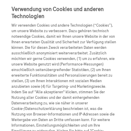
Anmelden
Registrieren
Verwendung von Cookies und anderen
Technologien
Wir verwenden Cookies und andere Technologien (“Cookies”),
um unsere Website zu verbessern. Dazu gehören technisch
notwendige Cookies, damit wir Ihnen unsere Website in der von
Ihnen erwarteten Qualität und Sicherheit zur Verfügung stellen
können. Die für diesen Zweck verarbeiteten Daten werden
ausschließlich anonymisiert weiterverarbeitet. Zusätzlich
Expertendialoge
möchten wir gerne Cookies verwenden, (1) um zu erfahren, wie
unsere Website genutzt wird (Performance-Messungen)
einschließlich seitenübergreifender Statistiken, (2) um Ihnen
Onkologe Overseas
erweiterte Funktionalitäten und Personalisierungen bereit zu
Onkologie-
stellen, (3) um Ihnen Interaktionen mit sozialen Medien
anzubieten sowie (4) für Targeting- und Marketingzwecke.
Indem Sie auf "Alle akzeptieren" klicken, stimmen Sie der
Podcast aus
Nutzung aller Cookies und der damit einhergehenden
Datenverarbeitung zu, wie sie näher in unserer
Chicago
Cookie-/Datenschutzerklärung beschrieben ist, was die
Nutzung von Browser-Informationen und IP-Adressen sowie die
Weitergabe von Daten an Dritte umfassen kann. Für weitere
29. Mai – 2. Juni 2026
Informationen, Einstellungsmöglichkeiten und um Ihre