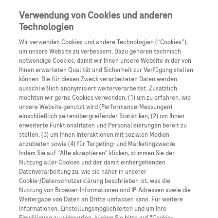
Anmelden
Registrieren
Verwendung von Cookies und anderen
Technologien
Wir verwenden Cookies und andere Technologien (“Cookies”),
um unsere Website zu verbessern. Dazu gehören technisch
notwendige Cookies, damit wir Ihnen unsere Website in der von
Ihnen erwarteten Qualität und Sicherheit zur Verfügung stellen
können. Die für diesen Zweck verarbeiteten Daten werden
ausschließlich anonymisiert weiterverarbeitet. Zusätzlich
Expertendialoge
möchten wir gerne Cookies verwenden, (1) um zu erfahren, wie
unsere Website genutzt wird (Performance-Messungen)
einschließlich seitenübergreifender Statistiken, (2) um Ihnen
Onkologe Overseas
erweiterte Funktionalitäten und Personalisierungen bereit zu
Onkologie-
stellen, (3) um Ihnen Interaktionen mit sozialen Medien
anzubieten sowie (4) für Targeting- und Marketingzwecke.
Indem Sie auf "Alle akzeptieren" klicken, stimmen Sie der
Podcast aus
Nutzung aller Cookies und der damit einhergehenden
Datenverarbeitung zu, wie sie näher in unserer
Chicago
Cookie-/Datenschutzerklärung beschrieben ist, was die
Nutzung von Browser-Informationen und IP-Adressen sowie die
Weitergabe von Daten an Dritte umfassen kann. Für weitere
29. Mai – 2. Juni 2026
Informationen, Einstellungsmöglichkeiten und um Ihre