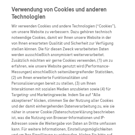
Anmelden
Registrieren
Verwendung von Cookies und anderen
Technologien
Wir verwenden Cookies und andere Technologien (“Cookies”),
um unsere Website zu verbessern. Dazu gehören technisch
notwendige Cookies, damit wir Ihnen unsere Website in der
von Ihnen erwarteten Qualität und Sicherheit zur Verfügung
stellen können. Die für diesen Zweck verarbeiteten Daten
werden ausschließlich anonymisiert weiterverarbeitet.
Nervennahrung
Zusätzlich möchten wir gerne Cookies verwenden, (1) um zu
erfahren, wie unsere Website genutzt wird (Performance-
Messungen) einschließlich seitenübergreifender Statistiken,
Nervennahrung Podcast Spezial
(2) um Ihnen erweiterte Funktionalitäten und
DGN 2025
Personalisierungen bereit zu stellen, (3) um Ihnen
Interaktionen mit sozialen Medien anzubieten sowie (4) für
Targeting- und Marketingzwecke. Indem Sie auf "Alle
12. - 15. November 2025
akzeptieren" klicken, stimmen Sie der Nutzung aller Cookies
und der damit einhergehenden Datenverarbeitung zu, wie sie
näher in unserer Cookie-/Datenschutzerklärung beschrieben
ist, was die Nutzung von Browser-Informationen und IP-
Adressen sowie die Weitergabe von Daten an Dritte umfassen
kann. Für weitere Informationen, Einstellungsmöglichkeiten