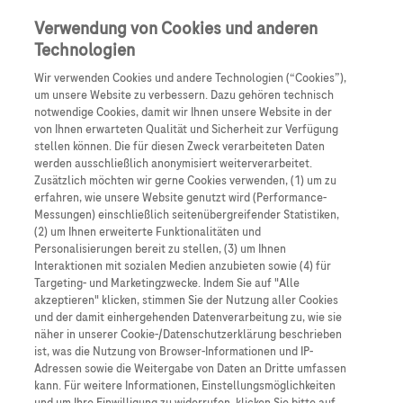
Anmelden
Registrieren
Verwendung von Cookies und anderen
Technologien
Wir verwenden Cookies und andere Technologien (“Cookies”),
um unsere Website zu verbessern. Dazu gehören technisch
notwendige Cookies, damit wir Ihnen unsere Website in der
von Ihnen erwarteten Qualität und Sicherheit zur Verfügung
stellen können. Die für diesen Zweck verarbeiteten Daten
werden ausschließlich anonymisiert weiterverarbeitet.
Nervennahrung
Zusätzlich möchten wir gerne Cookies verwenden, (1) um zu
erfahren, wie unsere Website genutzt wird (Performance-
Messungen) einschließlich seitenübergreifender Statistiken,
Nervennahrung Podcast Spezial
(2) um Ihnen erweiterte Funktionalitäten und
DGN 2025
Personalisierungen bereit zu stellen, (3) um Ihnen
Interaktionen mit sozialen Medien anzubieten sowie (4) für
Targeting- und Marketingzwecke. Indem Sie auf "Alle
12. - 15. November 2025
akzeptieren" klicken, stimmen Sie der Nutzung aller Cookies
und der damit einhergehenden Datenverarbeitung zu, wie sie
näher in unserer Cookie-/Datenschutzerklärung beschrieben
ist, was die Nutzung von Browser-Informationen und IP-
Adressen sowie die Weitergabe von Daten an Dritte umfassen
kann. Für weitere Informationen, Einstellungsmöglichkeiten