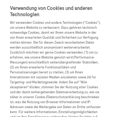
Anmelden
Registrieren
Verwendung von Cookies und anderen
Technologien
Wir verwenden Cookies und andere Technologien (“Cookies”),
um unsere Website zu verbessern. Dazu gehören technisch
notwendige Cookies, damit wir Ihnen unsere Website in der
von Ihnen erwarteten Qualität und Sicherheit zur Verfügung
stellen können. Die für diesen Zweck verarbeiteten Daten
werden ausschließlich anonymisiert weiterverarbeitet.
Nervennahrung
Zusätzlich möchten wir gerne Cookies verwenden, (1) um zu
erfahren, wie unsere Website genutzt wird (Performance-
Messungen) einschließlich seitenübergreifender Statistiken,
Nervennahrung Podcast Spezial
(2) um Ihnen erweiterte Funktionalitäten und
DGN 2025
Personalisierungen bereit zu stellen, (3) um Ihnen
Interaktionen mit sozialen Medien anzubieten sowie (4) für
Targeting- und Marketingzwecke. Indem Sie auf "Alle
12. - 15. November 2025
akzeptieren" klicken, stimmen Sie der Nutzung aller Cookies
und der damit einhergehenden Datenverarbeitung zu, wie sie
näher in unserer Cookie-/Datenschutzerklärung beschrieben
ist, was die Nutzung von Browser-Informationen und IP-
Adressen sowie die Weitergabe von Daten an Dritte umfassen
kann. Für weitere Informationen, Einstellungsmöglichkeiten