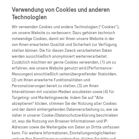
Anmelden
Registrieren
Verwendung von Cookies und anderen
Technologien
Wir verwenden Cookies und andere Technologien (“Cookies”),
um unsere Website zu verbessern. Dazu gehören technisch
notwendige Cookies, damit wir Ihnen unsere Website in der
von Ihnen erwarteten Qualität und Sicherheit zur Verfügung
stellen können. Die für diesen Zweck verarbeiteten Daten
werden ausschließlich anonymisiert weiterverarbeitet.
Nervennahrung
Zusätzlich möchten wir gerne Cookies verwenden, (1) um zu
erfahren, wie unsere Website genutzt wird (Performance-
Messungen) einschließlich seitenübergreifender Statistiken,
Nervennahrung Podcast Spezial
(2) um Ihnen erweiterte Funktionalitäten und
DGN 2024
Personalisierungen bereit zu stellen, (3) um Ihnen
Interaktionen mit sozialen Medien anzubieten sowie (4) für
Targeting- und Marketingzwecke. Indem Sie auf "Alle
6. - 9. November 2024
akzeptieren" klicken, stimmen Sie der Nutzung aller Cookies
und der damit einhergehenden Datenverarbeitung zu, wie sie
näher in unserer Cookie-/Datenschutzerklärung beschrieben
ist, was die Nutzung von Browser-Informationen und IP-
Adressen sowie die Weitergabe von Daten an Dritte umfassen
kann. Für weitere Informationen, Einstellungsmöglichkeiten