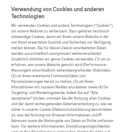
Anmelden
Registrieren
Verwendung von Cookies und anderen
Technologien
Wir verwenden Cookies und andere Technologien (“Cookies”),
um unsere Website zu verbessern. Dazu gehören technisch
notwendige Cookies, damit wir Ihnen unsere Website in der
von Ihnen erwarteten Qualität und Sicherheit zur Verfügung
Nervennahrung für Neurologen
stellen können. Die für diesen Zweck verarbeiteten Daten
werden ausschließlich anonymisiert weiterverarbeitet.
Zusätzlich möchten wir gerne Cookies verwenden, (1) um zu
erfahren, wie unsere Website genutzt wird (Performance-
Messungen) einschließlich seitenübergreifender Statistiken,
(2) um Ihnen erweiterte Funktionalitäten und
PD Dr. Annemarie Hübers und Prof. Sven Meuth
Personalisierungen bereit zu stellen, (3) um Ihnen
Interaktionen mit sozialen Medien anzubieten sowie (4) für
sprechen in dieser Ausgabe über das Thema ALS, den
Targeting- und Marketingzwecke. Indem Sie auf "Alle
aktuellen Stand und die zukünftigen Entwicklungen.
akzeptieren" klicken, stimmen Sie der Nutzung aller Cookies
und der damit einhergehenden Datenverarbeitung zu, wie sie
näher in unserer Cookie-/Datenschutzerklärung beschrieben
21:48 min anhören
16 Mai 2024
ist, was die Nutzung von Browser-Informationen und IP-
Adressen sowie die Weitergabe von Daten an Dritte umfassen
kann. Für weitere Informationen, Einstellungsmöglichkeiten