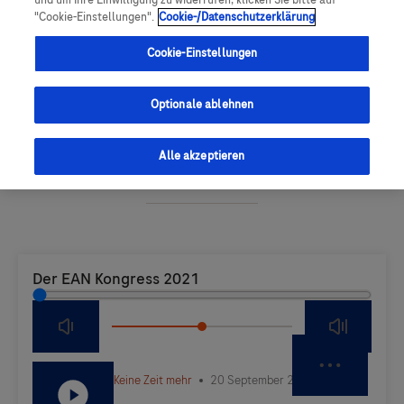
und um Ihre Einwilligung zu widerrufen, klicken Sie bitte auf
"Cookie-Einstellungen".
Cookie-/Datenschutzerklärung
Cookie-Einstellungen
Optionale ablehnen
Episode anhören
Alle akzeptieren