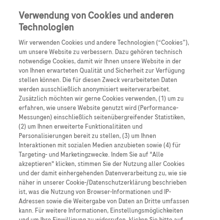
Anmelden
Registrieren
Verwendung von Cookies und anderen
Technologien
Wir verwenden Cookies und andere Technologien (“Cookies”),
um unsere Website zu verbessern. Dazu gehören technisch
notwendige Cookies, damit wir Ihnen unsere Website in der
von Ihnen erwarteten Qualität und Sicherheit zur Verfügung
stellen können. Die für diesen Zweck verarbeiteten Daten
Nervennahrung für Neurologen
werden ausschließlich anonymisiert weiterverarbeitet.
Zusätzlich möchten wir gerne Cookies verwenden, (1) um zu
erfahren, wie unsere Website genutzt wird (Performance-
Messungen) einschließlich seitenübergreifender Statistiken,
(2) um Ihnen erweiterte Funktionalitäten und
Die Professoren Sven Meuth und Til Menge sprechen
Personalisierungen bereit zu stellen, (3) um Ihnen
zum diesjährigen EAN Kongress 2021 und dessen
Interaktionen mit sozialen Medien anzubieten sowie (4) für
Targeting- und Marketingzwecke. Indem Sie auf "Alle
relevanteste Themen.
akzeptieren" klicken, stimmen Sie der Nutzung aller Cookies
und der damit einhergehenden Datenverarbeitung zu, wie sie
näher in unserer Cookie-/Datenschutzerklärung beschrieben
24:31 min anhören
01 August 2021
ist, was die Nutzung von Browser-Informationen und IP-
Adressen sowie die Weitergabe von Daten an Dritte umfassen
kann. Für weitere Informationen, Einstellungsmöglichkeiten