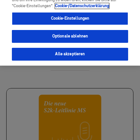
und um Ihre Einwilligung zu widerrufen, klicken Sie bitte auf
"Cookie-Einstellungen".
Cookie-/Datenschutzerklärung
Cookie-Einstellungen
Optionale ablehnen
Episode anhören
Alle akzeptieren