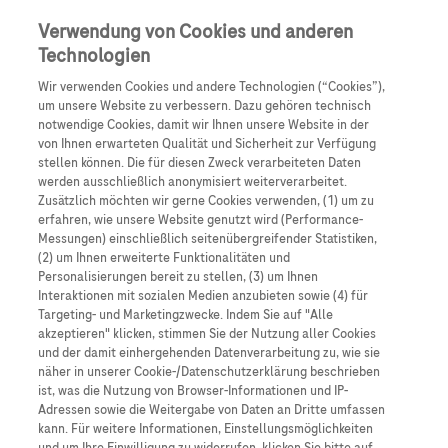
Anmelden
Registrieren
Verwendung von Cookies und anderen
Technologien
Wir verwenden Cookies und andere Technologien (“Cookies”),
um unsere Website zu verbessern. Dazu gehören technisch
notwendige Cookies, damit wir Ihnen unsere Website in der
von Ihnen erwarteten Qualität und Sicherheit zur Verfügung
stellen können. Die für diesen Zweck verarbeiteten Daten
Nervennahrung für Neurologen
werden ausschließlich anonymisiert weiterverarbeitet.
Zusätzlich möchten wir gerne Cookies verwenden, (1) um zu
erfahren, wie unsere Website genutzt wird (Performance-
Messungen) einschließlich seitenübergreifender Statistiken,
(2) um Ihnen erweiterte Funktionalitäten und
Die Professoren Prof. Mathias Mäurer und Prof.
Personalisierungen bereit zu stellen, (3) um Ihnen
Christoph Heesen sprechen zum Thema der neuen
Interaktionen mit sozialen Medien anzubieten sowie (4) für
Targeting- und Marketingzwecke. Indem Sie auf "Alle
veröffentlichten S2k-Leitlinie MS
akzeptieren" klicken, stimmen Sie der Nutzung aller Cookies
und der damit einhergehenden Datenverarbeitung zu, wie sie
näher in unserer Cookie-/Datenschutzerklärung beschrieben
31:44 min anhören
21 Mai 2021
ist, was die Nutzung von Browser-Informationen und IP-
Adressen sowie die Weitergabe von Daten an Dritte umfassen
kann. Für weitere Informationen, Einstellungsmöglichkeiten