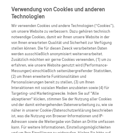
Anmelden
Registrieren
Verwendung von Cookies und anderen
Technologien
Wir verwenden Cookies und andere Technologien (“Cookies”),
um unsere Website zu verbessern. Dazu gehören technisch
notwendige Cookies, damit wir Ihnen unsere Website in der
von Ihnen erwarteten Qualität und Sicherheit zur Verfügung
stellen können. Die für diesen Zweck verarbeiteten Daten
Rheumatologie
werden ausschließlich anonymisiert weiterverarbeitet.
Zusätzlich möchten wir gerne Cookies verwenden, (1) um zu
erfahren, wie unsere Website genutzt wird (Performance-
Inhibitoren von Interleukin-6-
Messungen) einschließlich seitenübergreifender Statistiken,
(2) um Ihnen erweiterte Funktionalitäten und
Rezeptoren
Personalisierungen bereit zu stellen, (3) um Ihnen
Interaktionen mit sozialen Medien anzubieten sowie (4) für
bei rheumatoider Arthritis
Targeting- und Marketingzwecke. Indem Sie auf "Alle
akzeptieren" klicken, stimmen Sie der Nutzung aller Cookies
und der damit einhergehenden Datenverarbeitung zu, wie sie
näher in unserer Cookie-/Datenschutzerklärung beschrieben
ist, was die Nutzung von Browser-Informationen und IP-
Adressen sowie die Weitergabe von Daten an Dritte umfassen
kann. Für weitere Informationen, Einstellungsmöglichkeiten