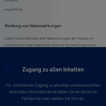
Active-A
augenblicke
Meldung von Nebenwirkungen
Sollten Sie das Auftreten einer Nebenwirkung bei der Therapie mit
einem Roche-Produkt beobachten, bitten wir Sie diese Ereignisse zu
melden:
An Roche Pharma AG:
Zugang zu allen Inhalten
Email:
grenzach.drug_safety@roche.com
Fax: +49 7624 14 3183
Für unlimitierten Zugang zu aktuellen evidenzbasierten
Die zuständige Bundesoberbehörde:
klinischen Informationen erstellen Sie ein Konto im
www.pei.de
oder
www.bfarm.de
Fachportal oder melden Sie sich an.
oder Fax: +49 6103 / 77-1234 (PEI)