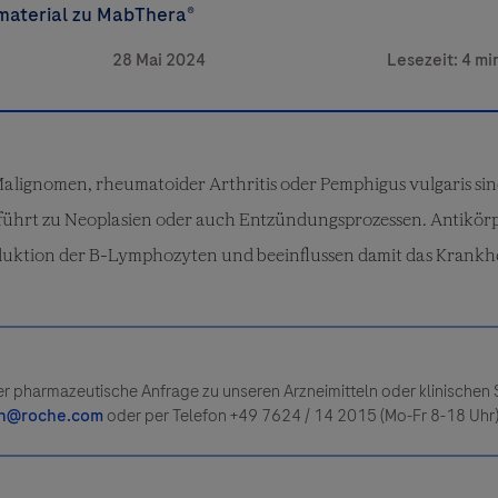
material zu MabThera®
Malignomen, rheumatoider Arthritis oder Pemphigus vulgaris s
 führt zu Neoplasien oder auch Entzündungsprozessen. Antikörp
eduktion der B-Lymphozyten und beeinflussen damit das Krankhe
r pharmazeutische Anfrage zu unseren Arzneimitteln oder klinischen S
on@roche.com
oder per Telefon +49 7624 / 14 2015 (Mo-Fr 8-18 Uhr)