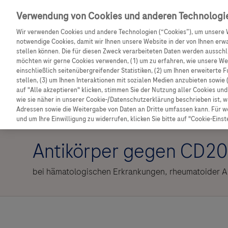
Entdecken Sie weitere exklusive Vorteile mit dem F
Verwendung von Cookies und anderen Technologi
Wir verwenden Cookies und andere Technologien (“Cookies”), um unsere 
notwendige Cookies, damit wir Ihnen unsere Website in der von Ihnen erw
stellen können. Die für diesen Zweck verarbeiteten Daten werden ausschli
möchten wir gerne Cookies verwenden, (1) um zu erfahren, wie unsere W
einschließlich seitenübergreifender Statistiken, (2) um Ihnen erweiterte 
stellen, (3) um Ihnen Interaktionen mit sozialen Medien anzubieten sowie 
auf "Alle akzeptieren" klicken, stimmen Sie der Nutzung aller Cookies u
wie sie näher in unserer Cookie-/Datenschutzerklärung beschrieben ist, 
Adressen sowie die Weitergabe von Daten an Dritte umfassen kann. Für we
Hämatologie
und um Ihre Einwilligung zu widerrufen, klicken Sie bitte auf "Cookie-Einst
Antikörper gegen CD20
bei hämatologischen Erkrankungen, rheumatoider Ar