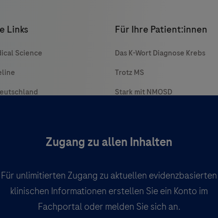
e Links
Für Ihre Patient:innen
ical Science
Das K-Wort Diagnose Krebs
eline
Trotz MS
Deutschland
Stark mit NMOSD
Face SMA
Active-A
Zugang zu allen Inhalten
augenblicke
Für unlimitierten Zugang zu aktuellen evidenzbasierten
klinischen Informationen erstellen Sie ein Konto im
Fachportal oder melden Sie sich an.