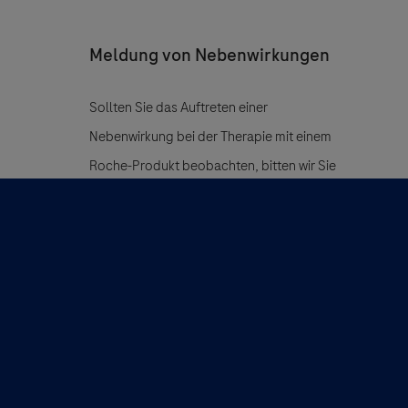
Meldung von Nebenwirkungen
Sollten Sie das Auftreten einer
Nebenwirkung bei der Therapie mit einem
Roche-Produkt beobachten, bitten wir Sie
diese Ereignisse zu melden:
An Roche Pharma AG:
Email:
grenzach.drug_safety@roche.com
Fax: +49 7624 14 3183
Die zuständige Bundesoberbehörde:
www.pei.de
oder
www.bfarm.de