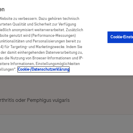
achportal
en
Website zu verbessern. Dazu gehören technisch
arteten Qualität und Sicherheit zur Verfügung
eßlich anonymisiert weiterverarbeitet. Zusätzlich
ebsite genutzt wird (Performance-Messungen)
Cookie-Einst
Funktionalitäten und Personalisierungen bereit zu
(4) für Targeting- und Marketingzwecke. Indem Sie
nd der damit einhergehenden Datenverarbeitung zu,
was die Nutzung von Browser-Informationen und IP-
itere Informationen, Einstellungsmöglichkeiten
ellungen".
Cookie-/Datenschutzerklärung
thritis oder Pemphigus vulgaris