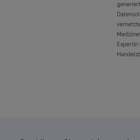
generiert
Datensol
vernetzt
Medizinet
Expertin
Handelsb