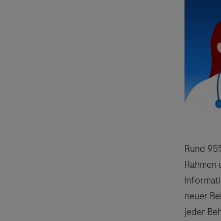
Rund 95%
Rahmen d
Informat
neuer Be
jeder Be