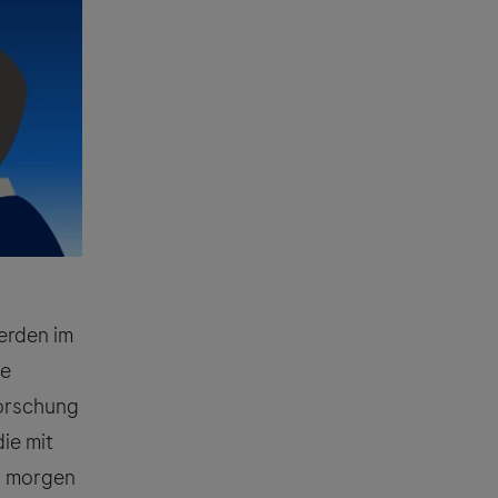
erden im
se
forschung
ie mit
n morgen