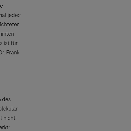
ne
mal jede:r
richteter
immten
 ist für
Dr. Frank
h des
olekular
t nicht-
erkt: