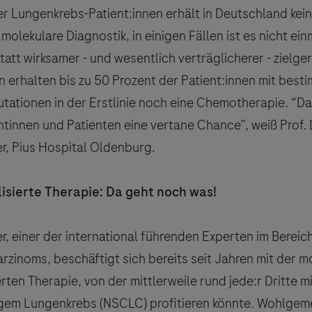
er Lungenkrebs-Patient:innen erhält in Deutschland kei
molekulare Diagnostik, in einigen Fällen ist es nicht ein
tatt wirksamer - und wesentlich verträglicherer - zielge
n erhalten bis zu 50 Prozent der Patient:innen mit best
tationen in der Erstlinie noch eine Chemotherapie. “Das
ntinnen und Patienten eine vertane Chance”, weiß Prof. 
er, Pius Hospital Oldenburg.
isierte Therapie: Da geht noch was!
r, einer der international führenden Experten im Bereic
zinoms, beschäftigt sich bereits seit Jahren mit der m
ierten Therapie, von der mittlerweile rund jede:r Dritte mi
ligem Lungenkrebs (NSCLC) profitieren könnte. Wohlgem