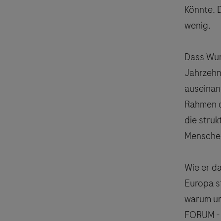
Könnte. 
wenig.
Dass Wun
Jahrzehn
auseinand
Rahmen d
die struk
Menschen
Wie er d
Europa s
warum un
FORUM - 