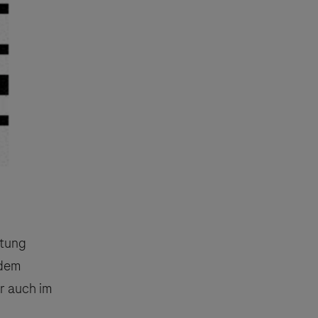
stung
 dem
er auch im