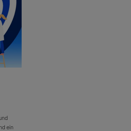
 und
nd ein