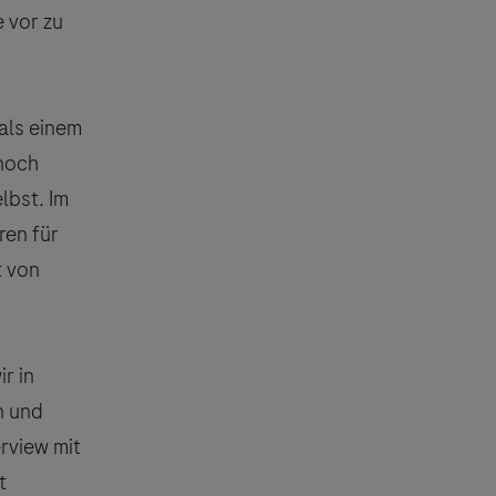
 vor zu
als einem
 noch
lbst. Im
ren für
t von
r in
n und
rview mit
t