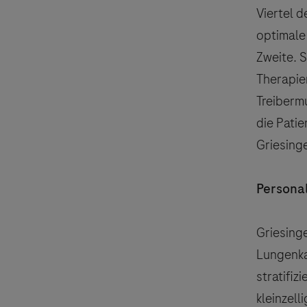
Viertel d
optimale 
Zweite. S
Therapie
Treibermu
die Patie
Griesing
Personal
Griesinge
Lungenkar
stratifiz
kleinzel