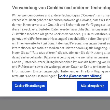
Anmelden
Registrieren
Verwendung von Cookies und anderen Technolo
Wir verwenden Cookies und andere Technologien (“Cookies”), um unse
verbessern. Dazu gehören technisch notwendige Cookies, damit wir Ih
der von Ihnen erwarteten Qualität und Sicherheit zur Verfügung stellen
diesen Zweck verarbeiteten Daten werden ausschließlich anonymisiert 
Zusätzlich möchten wir gerne Cookies verwenden, (1) um zu erfahren, 
genutzt wird (Performance-Messungen) einschließlich seitenübergreifen
um Ihnen erweiterte Funktionalitäten und Personalisierungen bereit zu 
Interaktionen mit sozialen Medien anzubieten sowie (4) für Targeting-
NMOSD
Indem Sie auf "Alle akzeptieren" klicken, stimmen Sie der Nutzung alle
damit einhergehenden Datenverarbeitung zu, wie sie näher in unserer
NMOSD
Cookie-/Datenschutzerklärung beschrieben ist, was die Nutzung von B
und IP-Adressen sowie die Weitergabe von Daten an Dritte umfassen ka
Informationen, Einstellungsmöglichkeiten und um Ihre Einwilligung zu w
Neuromyelitis-optica-Spektrum-
bitte auf "Cookie-Einstellungen".
Cookie-/Datenschutzerklärung
Erkrankungen
Cookie-Einstellungen
Alle akzeptieren