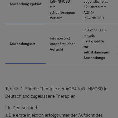
IgG+ NMOSD
Jugendliche ab
Anwendungsgebiet
mit
12 Jahren mit
schubförmigem
AQP4-
Verlauf
IgG+ NMOSD
Injektion (s.c.)
mittels
Infusion (i.v.)
Fertigspritze
Anwendungsart
unter ärztlicher
zur
Aufsicht
selbstständigen
Anwendunga
Tabelle 1: Für die Therapie der AQP4-IgG+ NMOSD in
Deutschland zugelassene Therapien
* in Deutschland
a Die erste Injektion erfolgt unter der Aufsicht des