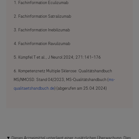
1. Fachinformation Eculizumab
2. Fachinformation Satralizumab
3. Fachinformation Inebilizumab
4. Fachinformation Ravulizumab
5. Kümpfel T et al., J Neurol 2024; 271:141–176
6. Kompetenznetz Multiple Sklerose: Qualitätshandbuch
MS/NMOSD. Stand 04/2023; MS-Qualitätshandbuch (
ms-
qualitaetshandbuch.de
) (abgerufen am 25.04.2024)
▼
Dieses Arzneimittel unterliegt einer zusätzlichen Überwachung. Dies