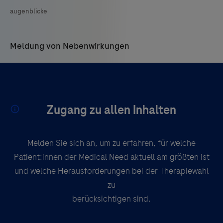
augenblicke
Meldung von Nebenwirkungen
Sollten Sie das Auftreten einer Nebenwirkung bei der Therapie mit
einem Roche-Produkt beobachten, bitten wir Sie diese Ereignisse zu
melden:
Zugang zu allen Inhalten
An Roche Pharma AG:
Email:
grenzach.drug_safety@roche.com
Melden Sie sich an, um zu erfahren, für welche
Fax: +49 7624 14 3183
Patient:innen der Medical Need aktuell am größten ist
und welche Herausforderungen bei der Therapiewahl
Die zuständige Bundesoberbehörde:
zu
www.pei.de
oder
www.bfarm.de
berücksichtigen sind.
oder Fax: +49 6103 / 77-1234 (PEI)
bzw. Fax: +48 228 / 207-5207 (BfArM)