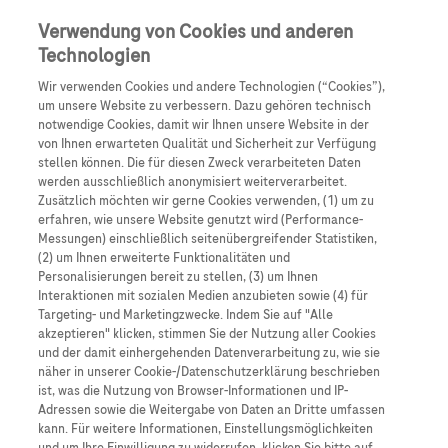
Anmelden
Registrieren
Verwendung von Cookies und anderen
Technologien
Wir verwenden Cookies und andere Technologien (“Cookies”),
um unsere Website zu verbessern. Dazu gehören technisch
notwendige Cookies, damit wir Ihnen unsere Website in der
von Ihnen erwarteten Qualität und Sicherheit zur Verfügung
stellen können. Die für diesen Zweck verarbeiteten Daten
werden ausschließlich anonymisiert weiterverarbeitet.
DLBCL
Zusätzlich möchten wir gerne Cookies verwenden, (1) um zu
erfahren, wie unsere Website genutzt wird (Performance-
Messungen) einschließlich seitenübergreifender Statistiken,
DLBCL
(2) um Ihnen erweiterte Funktionalitäten und
Personalisierungen bereit zu stellen, (3) um Ihnen
Interaktionen mit sozialen Medien anzubieten sowie (4) für
Diffuses großzelliges B-Zell-Lymphom
Targeting- und Marketingzwecke. Indem Sie auf "Alle
akzeptieren" klicken, stimmen Sie der Nutzung aller Cookies
und der damit einhergehenden Datenverarbeitung zu, wie sie
näher in unserer Cookie-/Datenschutzerklärung beschrieben
ist, was die Nutzung von Browser-Informationen und IP-
Adressen sowie die Weitergabe von Daten an Dritte umfassen
kann. Für weitere Informationen, Einstellungsmöglichkeiten