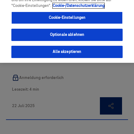
und um Ihre Einwilligung zu widerrufen, klicken Sie bitte auf
"Cookie-Einstellungen".
Cookie-/Datenschutzerklärung
Cookie-Einstellungen
Optionale ablehnen
Unmet Medical Need beim DLBCL
Alle akzeptieren