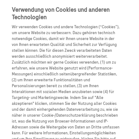
Anmelden
Registrieren
Verwendung von Cookies und anderen
Technologien
Wir verwenden Cookies und andere Technologien (“Cookies”),
um unsere Website zu verbessern. Dazu gehören technisch
notwendige Cookies, damit wir Ihnen unsere Website in der
von Ihnen erwarteten Qualität und Sicherheit zur Verfügung
stellen können. Die für diesen Zweck verarbeiteten Daten
werden ausschließlich anonymisiert weiterverarbeitet.
DLBCL
Zusätzlich möchten wir gerne Cookies verwenden, (1) um zu
erfahren, wie unsere Website genutzt wird (Performance-
Messungen) einschließlich seitenübergreifender Statistiken,
DLBCL
(2) um Ihnen erweiterte Funktionalitäten und
Personalisierungen bereit zu stellen, (3) um Ihnen
Interaktionen mit sozialen Medien anzubieten sowie (4) für
Diffuses großzelliges B-Zell-Lymphom
Targeting- und Marketingzwecke. Indem Sie auf "Alle
akzeptieren" klicken, stimmen Sie der Nutzung aller Cookies
und der damit einhergehenden Datenverarbeitung zu, wie sie
näher in unserer Cookie-/Datenschutzerklärung beschrieben
ist, was die Nutzung von Browser-Informationen und IP-
Adressen sowie die Weitergabe von Daten an Dritte umfassen
kann. Für weitere Informationen, Einstellungsmöglichkeiten