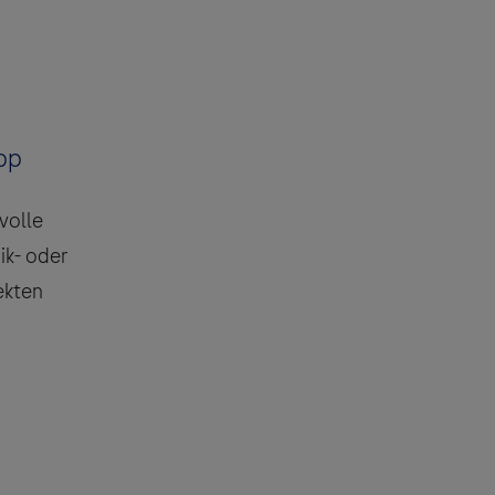
App
volle
ik- oder
ekten