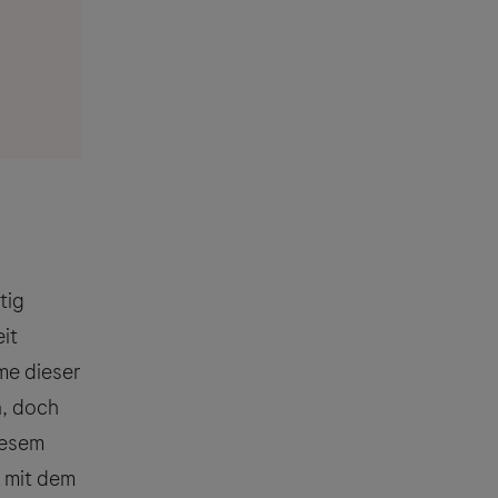
tig
it
e dieser
n, doch
iesem
n mit dem