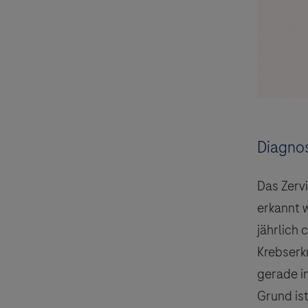
Diagnos
Das Zerv
erkannt 
jährlich
Krebserk
gerade in
Grund is