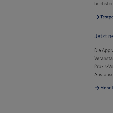
höchsten 
Testpo
Jetzt n
Die App 
Veranstal
Praxis-V
Austausch
Mehr 