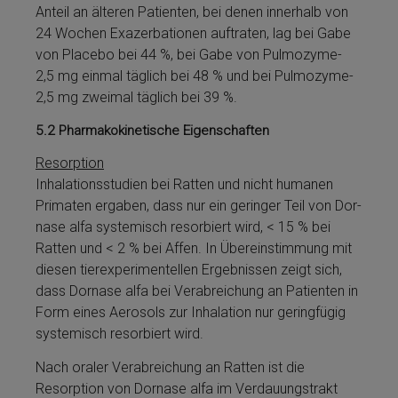
An­teil an älteren Patienten, bei denen innerhalb von
24 Wochen Exazerbationen auftraten, lag bei Gabe
von Placebo bei 44 %, bei Gabe von Pulmozyme­
2,5 mg einmal täglich bei 48 % und bei Pulmozyme­
2,5 mg zweimal täglich bei 39 %.
5.2
Pharmakokinetische Eigenschaften
Resorption
Inhalationsstudien bei Ratten und nicht hu­manen
Primaten ergaben, dass nur ein geringer Teil von Dor­
nase al­fa systemisch resorbiert wird, < 15 % bei
Ratten und < 2 % bei Affen. In Über­ein­stimmung mit
diesen tierexperimentellen Ergebnissen zeigt sich,
dass Dor­nase al­fa bei Ver­ab­rei­chung an Patienten in
Form ei­nes Aerosols zur Inhalation nur geringfügig
systemisch resorbiert wird.
Nach oraler Ver­ab­rei­chung an Ratten ist die
Resorption von Dor­nase al­fa im Verdauungstrakt