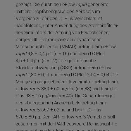
gezeigt. Die durch den eFlow
rapid
generierte
mittlere Tröpfchengröße des Aerosols im
Vergleich zu der des LC Plus Verneblers ist
nachfolgend, unter Anwendung des Atemprofils ei­
nes Simulators der Atmung von Erwachsenen,
dargestellt. Der mediane aerodynamische
Massendurchmesser (MMAD) betrug beim eFlow
rapid
4,8 ± 0,4 µm (n = 16) und beim LC Plus
4,6 ± 0,4 µm (n = 12). Die geometrische
Standardabweichung (GSD) betrug beim eFlow
rapid
1,80 ± 0,11 und beim LC Plus 2,14 ± 0,04. Die
Men­ge an abgegebenem Arzneimit­tel betrug beim
eFlow
rapid
380 ± 60 µg/min (n = 88) und beim LC
Plus 93 ± 16 µg/min (n = 40). Die Gesamtmenge
des abgegebenen Arzneimit­tels betrug beim
eFlow
rapid
567 ± 62 µg und beim LC Plus
570 ± 80 µg. Der PARI eFlow
rapid
Vernebler soll
zusammen mit der PARI easycare-Reinigungshilfe
verwendet werden. Eine Reinigung sollte nach