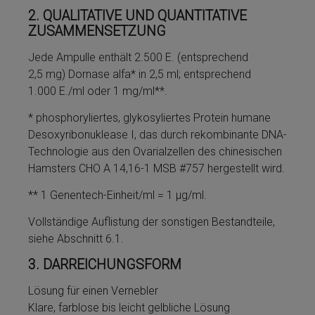
2.
QUALITATIVE UND QUANTITATIVE
ZUSAMMENSETZUNG
Jede Ampulle enthält 2.500 E. (ent­sprechend
2,5 mg) Dor­nase al­fa* in 2,5 ml; ent­sprechend
1.000 E./ml oder 1 mg/ml**.
* phos­phoryliertes, glykosyliertes Pro­te­in hu­mane
Desoxyribonuklease I, das durch re­kom­bi­nante DNA-
Tech­no­lo­gie aus den Ova­ri­al­zel­len des chi­nesischen
Hams­ters CHO A 14,16-1 MSB #757 her­ge­stellt wird.
** 1 Genentech-Einheit/ml = 1 µg/ml.
Vollständige Auflistung der sonstigen Be­stand­tei­le,
siehe Abschnitt 6.1.
3.
DARREICHUNGSFORM
Lö­sung für einen Vernebler
Klare, farblose bis leicht gelbliche Lö­sung