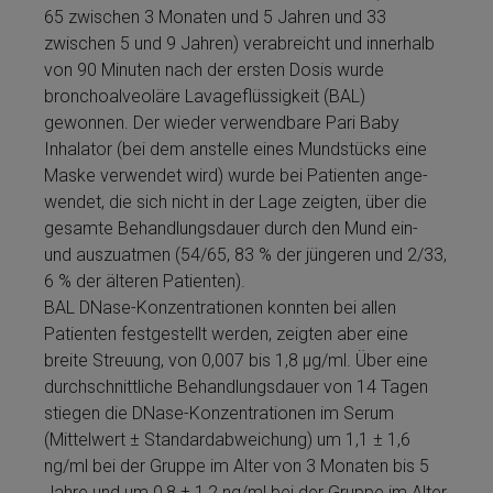
65 zwischen 3 Monaten und 5 Jahren und 33
zwischen 5 und 9 Jahren) verabreicht und innerhalb
von 90 Minuten nach der ersten Dosis wurde
bronchoalveoläre Lavageflüs­sigkeit (BAL)
gewonnen. Der wieder verwendbare Pari Baby
Inhalator (bei dem anstelle ei­nes Mundstücks eine
Maske verwendet wird) wurde bei Patienten an­ge­
wendet, die sich nicht in der Lage zeigten, über die
gesamte Be­hand­lungs­dauer durch den Mund ein-
und auszuatmen (54/65, 83 % der jüngeren und 2/33,
6 % der älteren Patienten).
BAL DNase-Kon­zen­tra­tio­nen konnten bei allen
Patienten festgestellt werden, zeigten aber eine
breite Streuung, von 0,007 bis 1,8 µg/ml. Über eine
durchschnittliche Be­hand­lungs­dauer von 14 Tagen
stiegen die DNase-Kon­zen­tra­tio­nen im Serum
(Mittelwert ± Standardabweichung) um 1,1 ± 1,6
ng/ml bei der Grup­pe im Alter von 3 Monaten bis 5
Jahre und um 0,8 ± 1,2 ng/ml bei der Grup­pe im Alter