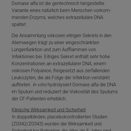
Dor­nase al­fa ist die gen­tech­nisch her­ge­stellte
Variante ei­nes na­tür­lich beim Men­schen vor­kom­
men­den Enzyms, welches extrazel­lu­lä­re DNA
spaltet.
Die Ansammlung viskosen eitrigen Se­krets in den
Atemwegen trägt zu ei­ner eingeschränkten
Lungenfunktion und zum Aufflammen von
Infektionen bei. Eitriges Se­kret enthält sehr hohe
Kon­zen­tra­tio­nen an extrazel­lu­lä­rer DNA, ei­nem
viskosen Polyanion, freigesetzt aus zerfallenden
Leukozyten, die als Folge der Infektion verstärkt
auftreten.
In vitro
hy­dro­ly­siert Dor­nase al­fa die DNA
im Sputum und re­du­ziert die Viskosität des Sputums
der CF-Patienten erheblich.
Klinische Wirk­samkeit und Sicherheit
In dop­pel­blinden, placebokontrollierten Studien
(Z0342/Z0343) wurden die Wirk­samkeit und
Sicherheit bei Patienten, die älter als 5 Jahre sind,