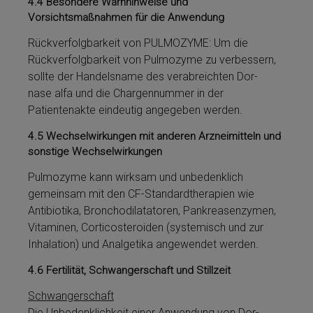
4.4
Besondere Warnhinweise und
Vorsichtsmaßnahmen für die Anwendung
Rückverfolgbarkeit von PULMOZYME: Um die
Rückverfolgbarkeit von Pulmozyme­ zu verbessern,
sollte der Handelsname des verabreichten Dor­
nase al­fa und die Chargennummer in der
Patientenakte eindeutig angegeben werden.
4.5
Wechselwirkungen mit anderen Arzneimitteln und
sonstige Wechselwirkungen
Pulmozyme­ kann wirksam und unbedenklich
gemeinsam mit den CF-Standardtherapien wie
Antibiotika, Bronchodilatatoren, Pan­kre­as­en­zy­men,
Vi­ta­mi­nen, Cor­ti­co­ste­roi­den (systemisch und zur
Inhalation) und An­alge­ti­ka an­ge­wendet werden.
4.6
Fertilität, Schwangerschaft und Stillzeit
Schwangerschaft
Die Unbedenklichkeit ei­ner Anwendung von Dor­