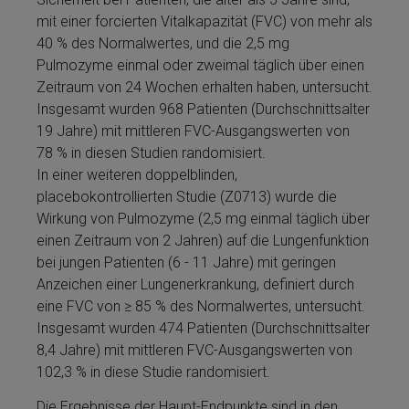
mit ei­ner for­cier­ten Vitalkapazität (FVC) von mehr als
40 % des Normalwertes, und die 2,5 mg
Pulmozyme­ einmal oder zweimal täglich über einen
Zeitraum von 24 Wochen erhalten haben, untersucht.
Insgesamt wurden 968 Patienten (Durchschnittsalter
19 Jahre) mit mittleren FVC-Ausgangswerten von
78 % in diesen Studien randomisiert.
In ei­ner wei­te­ren dop­pel­blinden,
placebokontrollierten Studie (Z0713) wurde die
Wirkung von Pulmozyme­ (2,5 mg einmal täglich über
einen Zeitraum von 2 Jahren) auf die Lungenfunktion
bei jungen Patienten (6 - 11 Jahre) mit geringen
Anzeichen ei­ner Lungenerkrankung, definiert durch
eine FVC von ≥ 85 % des Normalwertes, untersucht.
Insgesamt wurden 474 Patienten (Durchschnittsalter
8,4 Jahre) mit mittleren FVC-Ausgangswerten von
102,3 % in diese Studie randomisiert.
Die Ergebnisse der Haupt-Endpunkte sind in den