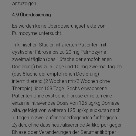
anzuzeigen.
4.9
Überdosierung
Es wurden keine Überdosierungseffekte von
Pulmozyme­ untersucht.
In klinischen Studien inhalierten Patienten mit
cystischer Fibrose bis zu 20 mg Pulmozyme­
zweimal täglich (das 16fache der empfohlenen
Dosierung) bis zu 6 Tage und 10 mg zweimal täglich
(das 8fache der empfohlenen Dosierung)
intermittierend (2 Wochen mit/2 Wochen ohne
Therapie) über 168 Tage. Sechs erwachsene
Patienten ohne cystische Fibrose erhielten eine
einzelne intravenöse Dosis von 125 µg/kg Dor­nase
al­fa, gefolgt von wei­te­ren 125 µg/kg subkutan nach
7 Tagen in zwei aufeinanderfolgenden fünftägigen
Zyklen, ohne dass neu­tralisierende Antikörper ge­gen
DNase oder Ver­än­de­run­gen der Serumantikörper