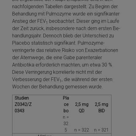
nachfolgenden Tabellen dargestellt. Zu Beginn der
Be­handlung mit Pulmozyme­ wurde ein signifikanter
Anstieg der FEV
be­ob­ach­tet. Dieser ging im Laufe
1
der Zeit zurück, insbesondere nach dem ersten Be­
handlungsjahr. Dennoch blieb der Unterschied zu
Placebo statistisch signifikant. Pulmozyme­
verringerte das relative Risiko von Exazerbationen
der Atemwege, die eine Gabe paren­te­ra­ler
Antibiotika erforderlich machten, um et­wa 30 %.
Diese Verringerung korrelierte nicht mit der
Verbesserung der FEV
, die während der ersten
1
Wochen der Be­handlung ge­mes­sen wurde.
Studien
Pla
Z0342/Z
ce
2,5 mg
2,5 mg
0343
bo
QD
BID
n =
32
5
n = 322
n = 321