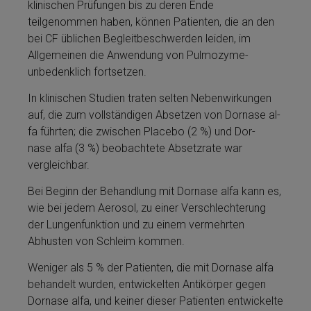
klinischen Prüfungen bis zu deren Ende
teilgenommen haben, kön­nen Patienten, die an den
bei CF üblichen Begleitbeschwerden leiden, im
Allgemeinen die Anwendung von Pulmozyme­
unbedenklich fortsetzen.
In klinischen Studien traten selten Nebenwirkungen
auf, die zum vollständigen Absetzen von Dor­nase al­
fa führten; die zwischen Placebo (2 %) und Dor­
nase al­fa (3 %) be­ob­ach­tete Absetzrate war
vergleichbar.
Bei Beginn der Be­handlung mit Dor­nase al­fa kann es,
wie bei jedem Aerosol, zu ei­ner Verschlechterung
der Lungenfunktion und zu ei­nem ver­mehrten
Abhusten von Schleim kommen.
Weni­ger als 5 % der Patienten, die mit Dor­nase al­fa
behandelt wurden, entwickelten Antikörper ge­gen
Dor­nase al­fa, und kei­ner dieser Patienten entwickelte