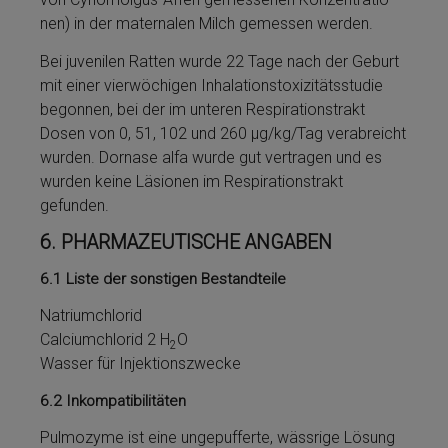
nen) in der maternalen Milch ge­mes­sen werden.
Bei juvenilen Ratten wurde 22 Tage nach der Geburt
mit ei­ner vierwöchigen Inhalationstoxizitätsstudie
begonnen, bei der im unteren Respirationstrakt
Dosen von 0, 51, 102 und 260 µg/kg/Tag verabreicht
wurden. Dor­nase al­fa wurde gut vertragen und es
wurden keine Läsionen im Respirationstrakt
gefunden.
6.
PHARMAZEUTISCHE ANGABEN
6.1
Liste der sonstigen Bestandteile
Na­tri­um­chlo­rid
Cal­ci­um­chlorid 2 H
O
2
Was­ser für In­jektionszwe­cke
6.2
Inkompatibilitäten
Pulmozyme­ ist eine unge­puf­fer­te, wässrige Lö­sung