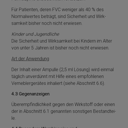
Für Patienten, deren FVC weni­ger als 40 % des
Normalwertes beträgt, sind Sicherheit und Wirk­
samkeit bisher noch nicht erwiesen.
Kinder und Jugendliche
Die Sicherheit und Wirk­samkeit bei Kindern im Alter
von unter 5 Jahren ist bisher noch nicht erwiesen.
Art der Anwendung
Der Inhalt ei­ner Ampulle (2,5 ml Lö­sung) wird einmal
täglich unver­dünnt mit Hil­fe ei­nes empfohlenen
Verneblergerätes inhaliert (siehe Abschnitt 6.6).
4.3
Gegenanzeigen
Über­emp­find­lich­keit ge­gen den Wirkstoff oder einen
der in Abschnitt 6.1 genannten sonstigen Be­stand­tei­
le.