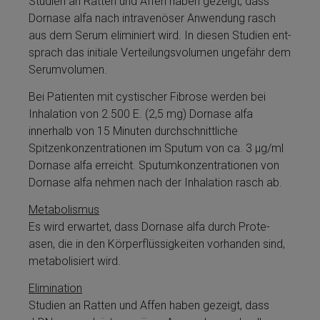
Studien an Ratten und Affen haben gezeigt, dass
Dor­nase al­fa nach intravenöser Anwendung rasch
aus dem Serum eliminiert wird. In diesen Studien ent­
sprach das initiale Verteilungsvolumen ungefähr dem
Serumvolumen.
Bei Patienten mit cystischer Fibrose werden bei
Inhalation von 2.500 E. (2,5 mg) Dor­nase al­fa
innerhalb von 15 Minuten durchschnittliche
Spitzenkon­zentrationen im Sputum von ca. 3 µg/ml
Dor­nase al­fa erreicht. Sputumkon­zentrationen von
Dor­nase al­fa nehmen nach der Inhalation rasch ab.
Metabolismus
Es wird erwartet, dass Dor­nase al­fa durch Pro­te­
asen, die in den Körperflüssigkeiten vorhanden sind,
metabolisiert wird.
Elimination
Studien an Ratten und Affen haben gezeigt, dass