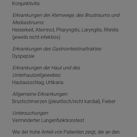
Konjunktivitis
Er­krankungen der Atemwege, des Brust­raums und
Mediastinums:
Heiserkeit, Atemnot, Pharyngitis, Laryngitis, Rhinitis
(je­weils nicht infektiös)
Er­krankungen des Gastroin­tes­ti­naltraktes:
Dyspepsie
Er­krankungen der Haut und des
Unterhautzellgewebes:
Haut­aus­schlag, Urtikaria
Allgemeine Er­krankungen:
Brustschmerzen (pleuritisch/nicht kardial), Fieber
Untersuchungen:
Verminderter Lungenfunktionstest
Wie der hohe An­teil von Patienten zeigt, die an den