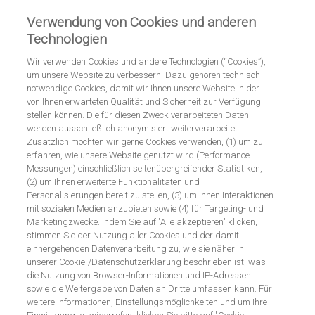
Anmelden
Registrieren
Verwendung von Cookies und anderen
Technologien
Wir verwenden Cookies und andere Technologien (“Cookies”),
um unsere Website zu verbessern. Dazu gehören technisch
notwendige Cookies, damit wir Ihnen unsere Website in der
von Ihnen erwarteten Qualität und Sicherheit zur Verfügung
stellen können. Die für diesen Zweck verarbeiteten Daten
werden ausschließlich anonymisiert weiterverarbeitet.
Zum Produkt
Zusätzlich möchten wir gerne Cookies verwenden, (1) um zu
erfahren, wie unsere Website genutzt wird (Performance-
Pulmozyme®
Messungen) einschließlich seitenübergreifender Statistiken,
(2) um Ihnen erweiterte Funktionalitäten und
Personalisierungen bereit zu stellen, (3) um Ihnen Interaktionen
mit sozialen Medien anzubieten sowie (4) für Targeting- und
Fachinformation
Marketingzwecke. Indem Sie auf "Alle akzeptieren" klicken,
stimmen Sie der Nutzung aller Cookies und der damit
einhergehenden Datenverarbeitung zu, wie sie näher in
unserer Cookie-/Datenschutzerklärung beschrieben ist, was
die Nutzung von Browser-Informationen und IP-Adressen
sowie die Weitergabe von Daten an Dritte umfassen kann. Für
weitere Informationen, Einstellungsmöglichkeiten und um Ihre
Wichtige Informationen zu Pulmozyme® 2500 E./2,5