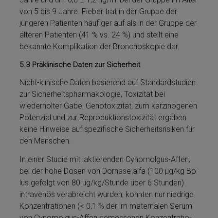
von 5 bis 9 Jahre. Fieber trat in der Grup­pe der
jüngeren Patienten häufiger auf als in der Grup­pe der
älteren Patienten (41 % vs. 24 %) und stellt eine
bekannte Kom­plikation der Bronchoskopie dar.
5.3
Präklinische Daten zur Sicherheit
Nicht-klinische Daten basierend auf Standardstudien
zur Sicherheitspharmakologie, Toxizität bei
wiederholter Gabe, Genotoxizität, zum karzinogenen
Potenzial und zur Reproduktionstoxizität ergaben
keine Hinweise auf spezifische Sicherheitsrisiken für
den Men­schen.
In ei­ner Studie mit lak­tie­ren­den Cynomolgus-Affen,
bei der hohe Dosen von Dor­nase al­fa (100 µg/kg Bo­
lus gefolgt von 80 µg/kg/Stunde über 6 Stunden)
intravenös verabreicht wurden, konnten nur nied­rige
Kon­zen­tra­tio­nen (< 0,1 % der im maternalen Serum
von Cynomolgus-Affen ge­mes­senen Kon­zen­tra­tio­