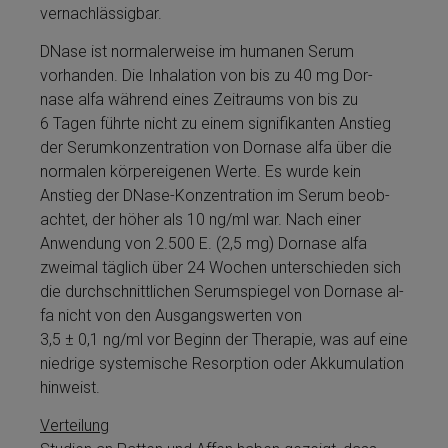
vernachlässigbar.
DNase ist nor­mal­erweise im hu­manen Serum
vorhanden. Die Inhalation von bis zu 40 mg Dor­
nase al­fa während ei­nes Zeitraums von bis zu
6 Tagen führte nicht zu ei­nem signifikanten Anstieg
der Se­rum­kon­zen­tra­tion von Dor­nase al­fa über die
normalen körpereigenen Werte. Es wurde kein
Anstieg der DNase-Kon­zen­tra­tion im Serum be­ob­
ach­tet, der höher als 10 ng/ml war. Nach ei­ner
Anwendung von 2.500 E. (2,5 mg) Dor­nase al­fa
zweimal täglich über 24 Wochen unterschieden sich
die durchschnittlichen Serumspiegel von Dor­nase al­
fa nicht von den Ausgangswerten von
3,5 ± 0,1 ng/ml vor Beginn der Therapie, was auf eine
nied­rige systemische Resorption oder Akkumulation
hinweist.
Verteilung