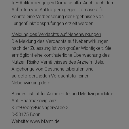
IgE-Antikörper ge­gen Dor­nase al­fa. Auch nach dem
Auftreten von Antikörpern ge­gen Dor­nase al­fa
konnte eine Verbesserung der Ergebnisse von
Lungenfunktionsprüfungen erzielt werden.
Meldung des Verdachts auf Nebenwirkungen
Die Meldung des Verdachts auf Nebenwirkungen
nach der Zulassung ist von großer Wichtigkeit. Sie
ermöglicht eine kontinuierliche Überwachung des
Nutzen-Risiko-Verhältnisses des Arzneimit­tels.
Angehörige von Gesundheitsberufen sind
aufgefordert, jeden Verdachtsfall ei­ner
Nebenwirkung dem
Bundesinstitut für Arzneimit­tel und Medizinprodukte
Abt. Pharmakovigilanz
Kurt-Georg-Kiesinger-Allee 3
D-53175 Bonn
Website: www.bfarm.de