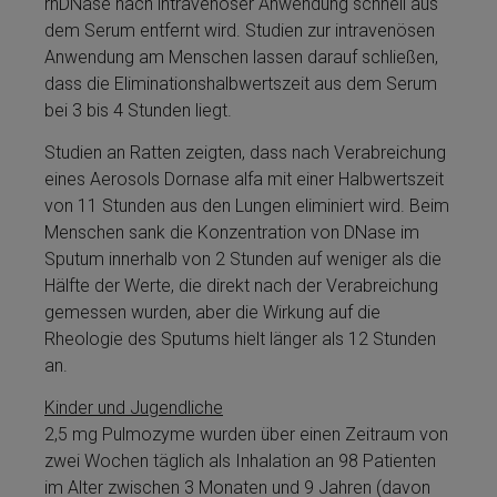
rhDNase nach intravenöser Anwendung schnell aus
dem Serum entfernt wird. Studien zur intravenösen
Anwendung am Men­schen lassen darauf schließen,
dass die Eliminationshalbwertszeit aus dem Serum
bei 3 bis 4 Stunden liegt.
Studien an Ratten zeigten, dass nach Ver­ab­rei­chung
ei­nes Aerosols Dor­nase al­fa mit ei­ner Halbwertszeit
von 11 Stunden aus den Lungen eliminiert wird. Beim
Men­schen sank die Kon­zen­tra­tion von DNase im
Sputum innerhalb von 2 Stunden auf weni­ger als die
Hälfte der Werte, die direkt nach der Ver­ab­rei­chung
ge­mes­sen wurden, aber die Wirkung auf die
Rheologie des Sputums hielt länger als 12 Stunden
an.
Kinder und Jugendliche
2,5 mg Pulmozyme­ wurden über einen Zeitraum von
zwei Wochen täglich als Inhalation an 98 Patienten
im Alter zwischen 3 Monaten und 9 Jahren (davon