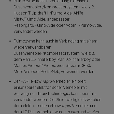
Pulmozyme­ kann in Verbindung mit ei­nem
Düsenvernebler-/Kompressorsystem, wie z.B.
Hudson T Up-draft II/Pulmo-Aide, Airlife
Misty/Pulmo-Aide, angepasster
Respirgard/Pulmo-Aide oder AcornII/Pulmo-Aide,
verwendet werden.
Pulmozyme­ kann auch in Verbindung mit ei­nem
wiederverwendbaren
Düsenvernebler-/Kompressorsystem, wie z.B.
dem Pari LL/Inhalierboy, Pari LC/Inhalierboy oder
Master, Aiolos/2 Aiolos, Side Stream/CR50,
MobilAire oder Porta-Neb, verwendet werden.
Der PARI eFlow
rapid
-Vernebler, ein breit
einsetzbarer elektronischer Vernebler mit
Schwingmembran-Tech­no­lo­gie, kann ebenfalls
verwendet werden. Die Gleichwertigkeit zwischen
dem elektronischen eFlow
rapid
Vernebler und
dem LC Plus Vernebler wurde i
n vitro
und
in vivo