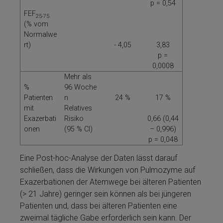
p = 0,54
FEF
25-75
(% vom
Normalwe
rt)
- 4,05
3,83
p =
0,0008
Mehr als
%
96 Woche
Patienten
n
24 %
17 %
mit
Relatives
Exazerbati
Risiko
0,66 (0,44
onen
(95 % CI)
– 0,996)
p = 0,048
Eine Post-hoc-Analyse der Daten lässt darauf
schließen, dass die Wirkungen von Pulmozyme­ auf
Exazerbationen der Atemwege bei älteren Patienten
(> 21 Jahre) geringer sein kön­nen als bei jüngeren
Patienten und, dass bei älteren Patienten eine
zweimal tägliche Gabe erforderlich sein kann. Der