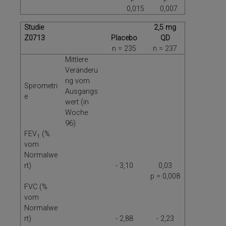
0,015
0,007
Studie
2,5 mg
Z0713
Placebo
QD
n = 235
n = 237
Mittlere
Veränderu
ng vom
Spirometri
Ausgangs
e
wert (in
Woche
96)
FEV
(%
1
vom
Normalwe
rt)
- 3,10
0,03
p = 0,008
FVC (%
vom
Normalwe
rt)
- 2,88
- 2,23