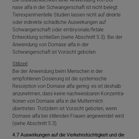
nase al­fa in der Schwangerschaft ist nicht belegt.
Tierexperimentelle Studien lassen nicht auf direkte
oder indirekte schädliche Auswirkungen auf
Schwangerschaft oder em­bryonale/fe­tale
Entwicklung schließen (siehe Abschnitt 5.3). Bei der
Anwendung von Dor­nase al­fa in der
Schwangerschaft ist Vorsicht geboten.
Stillzeit
Bei der Anwendung beim Men­schen in der
empfohlenen Dosierung ist die systemische
Resorption von Dor­nase al­fa gering: es ist deshalb
anzunehmen, dass keine nachweisbaren Kon­zen­tra­
tio­nen von Dor­nase al­fa in die Muttermilch
übertreten. Trotzdem ist Vorsicht geboten, wenn
Dor­nase al­fa bei stillenden Frauen an­ge­wendet wird
(siehe Abschnitt 5.3).
4.7
Auswirkungen auf die Verkehrstüchtigkeit und die