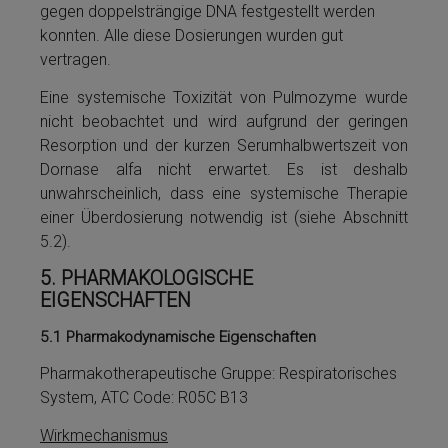
ge­gen doppelsträngige DNA festgestellt werden
konnten. Alle diese Dosierungen wurden gut
vertragen.
Eine systemische Toxizität von Pulmozyme­ wurde
nicht be­ob­ach­tet und wird aufgrund der geringen
Resorption und der kurzen Serumhalbwertszeit von
Dor­nase al­fa nicht erwartet. Es ist deshalb
unwahrscheinlich, dass eine systemische Therapie
ei­ner Überdosierung notwendig ist (siehe Abschnitt
5.2).
5.
PHARMAKOLOGISCHE
EIGENSCHAFTEN
5.1
Pharmakodynamische Eigenschaften
Pharmakotherapeutische Grup­pe: Respiratorisches
System, ATC Code: R05C B13
Wirkmechanismus