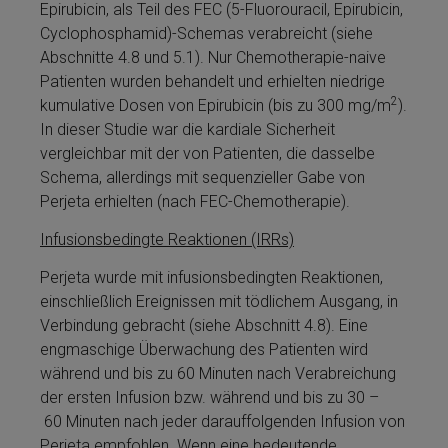
Epi­ru­bi­cin, als Teil des FEC (5-Flu­oro­ura­cil, Epi­ru­bi­cin,
Cy­clo­phos­pha­mid)-Schemas verabreicht (siehe
Abschnitte 4.8 und 5.1). Nur Chemotherapie-naive
Patienten wurden behandelt und erhielten nied­rige
2
kumulative Dosen von Epi­ru­bi­cin (bis zu 300 mg/m
).
In dieser Studie war die kardiale Sicherheit
vergleichbar mit der von Patienten, die dasselbe
Schema, allerdings mit sequenzieller Gabe von
Perjeta­ erhielten (nach FEC-Chemotherapie).
Infusionsbedingte Reaktionen (IRRs)
Perjeta­ wurde mit infusionsbedingten Reaktionen,
einschließlich Er­eignissen mit töd­li­chem Ausgang, in
Verbindung gebracht (siehe Abschnitt 4.8). Eine
engmaschige Überwachung des Patienten wird
während und bis zu 60 Minuten nach Ver­ab­rei­chung
der ersten Infusion bzw. während und bis zu 30 –
60 Minuten nach jeder darauffolgenden Infusion von
Perjeta­ empfohlen. Wenn eine bedeutende