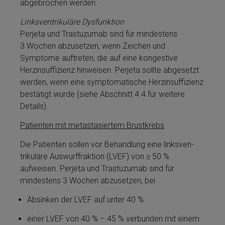
abgebrochen werden.
Linksven­trikuläre Dysfunktion
Perjeta­ und Tras­tu­zu­mab sind für mindestens
3 Wochen abzusetzen, wenn Zeichen und
Symptome auftreten, die auf eine kongestive
Herzinsuffizienz hinweisen. Perjeta­ sollte abgesetzt
werden, wenn eine symptomatische Herzinsuffizienz
bestätigt wurde (siehe Abschnitt 4.4 für wei­te­re
Details).
Patienten mit metastasiertem Brustkrebs
Die Patienten sollen vor Be­handlung eine links­ven­
trikuläre Aus­wurf­frak­tion (LVEF) von ≥ 50 %
aufweisen. Perjeta­ und Tras­tu­zu­mab sind für
mindestens 3 Wochen abzusetzen, bei
Absinken der LVEF auf unter 40 %
ei­ner LVEF von 40 % – 45 % verbunden mit ei­nem