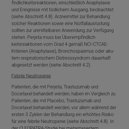
find­lich­keitsreaktionen, einschließlich Anaphylaxie
und Er­eignisse mit töd­li­chem Ausgang, be­ob­ach­tet
(siehe Abschnitt 4.8). Arzneimit­tel zur Be­handlung
solcher Reaktionen sowie eine Notfallausrüstung
sollten zur unmit­telbaren Anwendung zur Verfügung
stehen. Perjeta­ muss bei Über­emp­find­lich­
keitsreaktionen vom Grad 4 gemäß NCI-CTCAE-
Kriterien (Anaphylaxie), Bron­cho­spas­mus oder aku­
tem respiratorischem Distresssyndrom dauerhaft
abgesetzt werden (siehe Abschnitt 4.2).
Febrile Neu­tro­pe­nie
Patienten, die mit Perjeta­, Tras­tu­zu­mab und
Docetaxel behandelt werden, haben im Vergleich zu
Patienten, die mit Placebo, Tras­tu­zu­mab und
Docetaxel behandelt werden, vor allem während der
ersten 3 Zyklen der Be­handlung ein erhöhtes Risiko
für eine febrile Neu­tro­pe­nie (siehe Abschnitt 4.8). In
der CLEOPATRA-Studie bei metastasiertem