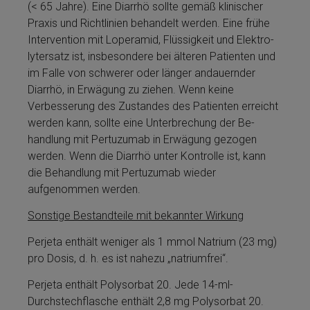
(< 65 Jahre). Eine Diarrhö sollte gemäß klinischer
Praxis und Richtlinien behandelt werden. Eine frühe
Intervention mit Lo­pe­ra­mid, Flüs­sig­keit und Elek­tro­
lyt­er­satz ist, insbesondere bei älteren Patienten und
im Falle von schwerer oder länger andauernder
Diarrhö, in Erwägung zu ziehen. Wenn keine
Verbesserung des Zustandes des Patienten erreicht
werden kann, sollte eine Unterbrechung der Be­
handlung mit Per­tu­zu­mab in Erwägung gezogen
werden. Wenn die Diarrhö unter Kontrolle ist, kann
die Be­handlung mit Per­tu­zu­mab wieder
aufgenommen werden.
Sonstige Be­stand­tei­le mit bekannter Wirkung
Perjeta­ enthält weni­ger als 1 mmol Na­tri­um (23 mg)
pro Dosis, d. h. es ist nahezu „natri­umfrei“.
Perjeta­ enthält Poly­sor­bat 20. Jede 14-ml-
Durchstechflasche enthält 2,8 mg Poly­sor­bat 20.