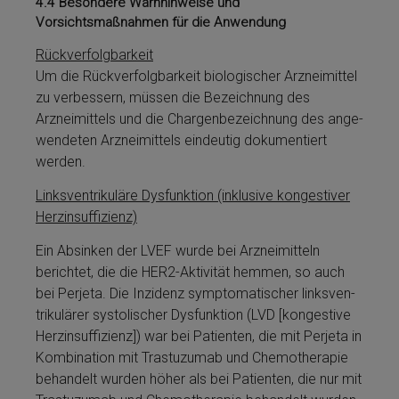
4.4
Besondere Warnhinweise und
Vorsichtsmaßnahmen für die Anwendung
Rückverfolgbarkeit
Um die Rückverfolgbarkeit biologischer Arzneimit­tel
zu verbessern, müssen die Be­zeichnung des
Arzneimit­tels und die Chargenbezeichnung des an­ge­
wendeten Arzneimit­tels eindeutig dokumentiert
werden.
Linksven­trikuläre Dysfunktion (inklusive kongestiver
Herzinsuffizienz)
Ein Absinken der LVEF wurde bei Arzneimit­teln
berichtet, die die HER2-Ak­ti­vi­tät hemmen, so auch
bei Perjeta­. Die Inzidenz symptomatischer links­ven­
trikulärer systolischer Dysfunktion (LVD [kongestive
Herzinsuffizienz]) war bei Patienten, die mit Perjeta­ in
Kombination mit Tras­tu­zu­mab und Chemotherapie
behandelt wurden höher als bei Patienten, die nur mit