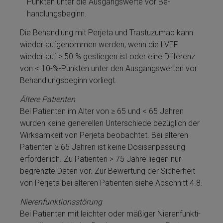
Punkten unter die Ausgangswerte vor Be­
handlungsbeginn.
Die Be­handlung mit Perjeta­ und Tras­tu­zu­mab kann
wieder aufgenommen werden, wenn die LVEF
wieder auf ≥ 50 % gestiegen ist oder eine Differenz
von < 10-%-Punkten unter den Ausgangswerten vor
Be­handlungsbeginn vorliegt.
Ältere Patienten
Bei Patienten im Alter von ≥ 65 und < 65 Jahren
wurden keine generellen Unterschiede bezüglich der
Wirk­samkeit von Perjeta­ be­ob­ach­tet. Bei älteren
Patienten ≥ 65 Jahren ist keine Dosis­an­pas­sung
erforderlich. Zu Patienten > 75 Jahre liegen nur
begrenzte Daten vor. Zur Bewertung der Sicherheit
von Perjeta­ bei älteren Patienten siehe Abschnitt 4.8.
Nie­ren­funk­ti­ons­stö­rung
Bei Patienten mit leichter oder mä­ßi­ger Nie­ren­funk­ti­