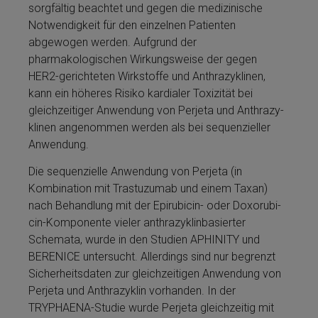
sorgfältig beachtet und ge­gen die me­di­zinische
Notwendigkeit für den einzelnen Patienten
abgewogen werden. Aufgrund der
pharmakologischen Wirkungsweise der ge­gen
HER2-gerichteten Wirkstoffe und An­thra­zy­klinen,
kann ein hö­he­res Risiko kardialer Toxizität bei
gleichzeitiger Anwendung von Perjeta­ und An­thra­zy­
klinen angenommen werden als bei sequenzieller
Anwendung.
Die sequenzielle Anwendung von Perjeta­ (in
Kombination mit Tras­tu­zu­mab und ei­nem Taxan)
nach Be­handlung mit der Epi­ru­bi­cin- oder Do­xo­ru­bi­
cin-Komponente vieler anthrazyklinbasierter
Schemata, wurde in den Studien APHINITY und
BERENICE untersucht. Allerdings sind nur begrenzt
Sicherheitsdaten zur gleichzeitigen Anwendung von
Perjeta­ und An­thra­zy­klin vorhanden. In der
TRYPHAENA-Studie wurde Perjeta­ gleichzeitig mit