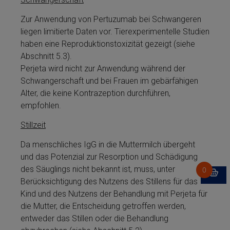
Zur Anwendung von Per­tu­zu­mab bei Schwangeren
liegen limitierte Daten vor. Tierexperimentelle Studien
haben eine Reproduktionstoxizität gezeigt (siehe
Abschnitt 5.3).
Perjeta­ wird nicht zur Anwendung während der
Schwangerschaft und bei Frauen im gebärfä­hi­gen
Alter, die keine Kon­tra­zep­ti­on durchführen,
empfohlen.
Stillzeit
Da menschliches IgG in die Muttermilch übergeht
und das Potenzial zur Resorption und Schädigung
des Säuglings nicht bekannt ist, muss, unter
Berücksichtigung des Nutzens des Stillens für das
Kind und des Nutzens der Be­handlung mit Perjeta­ für
die Mutter, die Entscheidung getroffen werden,
entweder das Stillen oder die Be­handlung