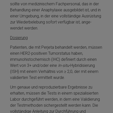
sollte von me­di­zinischem Fachpersonal, das in der
Be­handlung ei­ner Anaphylaxie ausgebildet ist, und in
ei­ner Umgebung, in der eine vollständige Ausrüstung
zur Wiederbelebung sofort verfügbar ist, an­ge­
wendet werden.
Dosierung
Patienten, die mit Perjeta­ behandelt werden, müssen
einen HER2-positiven Tumorstatus haben,
immunohistochemisch (IHC) definiert durch einen
Wert von 3+ und/oder eine
In-situ
-Hybridisierung
(ISH) mit ei­nem Verhältnis von ≥ 2,0, der mit ei­nem
validierten Test ermit­telt wurde.
Um genaue und reproduzierbare Ergebnisse zu
erhalten, müssen die Tests in ei­nem spezialisierten
Labor durchgeführt werden, in dem eine Validierung
der Testmethoden sicher­ge­stellt werden kann. Die
vollständige Anleitung zur Durchführung und