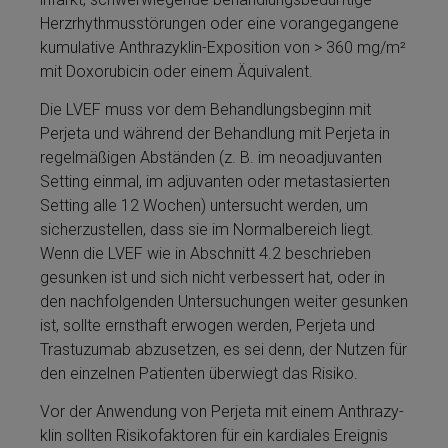
Herz­rhyth­mus­stö­run­gen oder eine vorangegangene
kumulative An­thra­zy­klin-Exposition von > 360 mg/m²
mit Do­xo­ru­bi­cin oder ei­nem Äquivalent.
Die LVEF muss vor dem Be­handlungsbeginn mit
Perjeta­ und während der Be­handlung mit Perjeta­ in
regelmäßigen Abständen (z. B. im neoadjuvanten
Setting einmal, im adjuvanten oder metastasierten
Setting alle 12 Wochen) untersucht werden, um
sicherzustellen, dass sie im Normalbereich liegt.
Wenn die LVEF wie in Abschnitt 4.2 beschrieben
gesunken ist und sich nicht verbessert hat, oder in
den nachfolgenden Untersuchungen weiter gesunken
ist, sollte ernsthaft erwogen werden, Perjeta­ und
Tras­tu­zu­mab abzusetzen, es sei denn, der Nutzen für
den einzelnen Patienten überwiegt das Risiko.
Vor der Anwendung von Perjeta­ mit ei­nem An­thra­zy­
klin sollten Risikofak­toren für ein kardiales Er­eignis