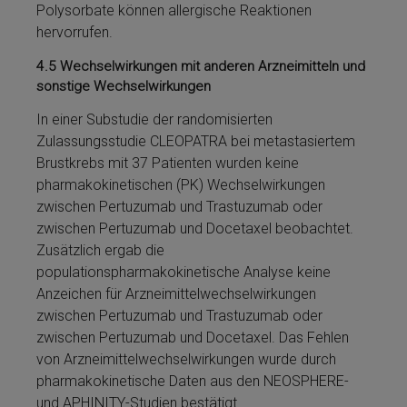
Poly­sor­bate kön­nen allergische Reaktionen
hervorrufen.
4.5
Wechselwirkungen mit anderen Arzneimitteln und
sonstige Wechselwirkungen
In ei­ner Substudie der ran­do­mi­sier­ten
Zulassungsstudie CLEOPATRA bei metastasiertem
Brustkrebs mit 37 Patienten wurden keine
pharmakokinetischen (PK) Wechselwirkungen
zwischen Per­tu­zu­mab und Tras­tu­zu­mab oder
zwischen Per­tu­zu­mab und Docetaxel be­ob­ach­tet.
Zusätzlich ergab die
populationspharmakokinetische Analyse keine
Anzeichen für Arzneimit­telwechselwirkungen
zwischen Per­tu­zu­mab und Tras­tu­zu­mab oder
zwischen Per­tu­zu­mab und Docetaxel. Das Fehlen
von Arzneimit­telwechselwirkungen wurde durch
pharmakokinetische Daten aus den NEOSPHERE-
und APHINITY-Studien bestätigt.