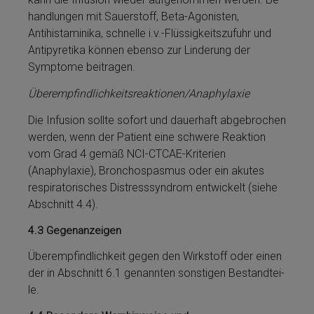
handlungen mit Sauer­stoff, Beta-Agonisten,
Antihistaminika, schnelle i.v.-Flüs­sig­keitszufuhr und
Antipyretika kön­nen ebenso zur Linderung der
Symptome beitragen.
Über­emp­find­lich­keitsreaktionen/Anaphylaxie
Die Infusion sollte sofort und dauerhaft abgebrochen
werden, wenn der Patient eine schwere Reaktion
vom Grad 4 gemäß NCI-CTCAE-Kriterien
(Anaphylaxie), Bron­cho­spas­mus oder ein aku­tes
respiratorisches Distresssyndrom entwickelt (siehe
Abschnitt 4.4).
4.3
Gegenanzeigen
Über­emp­find­lich­keit ge­gen den Wirkstoff oder einen
der in Abschnitt 6.1 genannten sonstigen Be­stand­tei­
le.