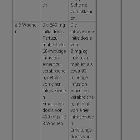
en.
Schema
zurückkehr
en.
≥ 6 Woche
Die 840 mg
Die
n
Initialdosis
intravenöse
Per­tu­zu­
Initialdosis
mab ist als
von
60-minütige
8 mg/kg
Infusion
Tras­tu­zu­
erneut zu
mab ist als
verabreiche
et­wa 90-
n, gefolgt
minütige
von ei­ner
Infusion
intravenöse
erneut zu
n
verabreiche
Erhaltungs
n, gefolgt
dosis von
von ei­ner
420 mg alle
intravenöse
3 Wochen.
n
Erhaltungs
dosis von