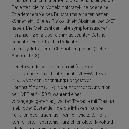
Tras­tu­zu­mab und Chemotherapie behandelt wurden.
Patienten, die im Vorfeld An­thra­zy­kline oder eine
Strahlentherapie des Brust­raums erhalten hatten,
kön­nen ein hö­he­res Risiko für ein Absinken der LVEF
haben. Die Mehrzahl der Fälle symptomatischer
Herzinsuffizienz, über die im adjuvanten Setting
berichtet wurde, trat bei Patienten mit
anthrazyklinbasierter Chemotherapie auf (siehe
Abschnitt 4.8).
Perjeta­ wurde bei Patienten mit folgenden
Charakteristika nicht untersucht: LVEF-Werte von
< 50 % vor der Be­handlung; kongestiver
Herzinsuffizienz (CHF) in der Anamnese; Absinken
der LVEF auf < 50 % während ei­ner
vorangegangenen adjuvanten Therapie mit Tras­tu­zu­
mab; oder Zuständen, die die links­ven­trikuläre
Funktion beeinträchtigen kön­nen, wie z. B. nicht
kontrollierte Hypertonie, kürzlich erfolgter Myo­kard­
infarkt, schwerwiegende behandlungsbedürftige