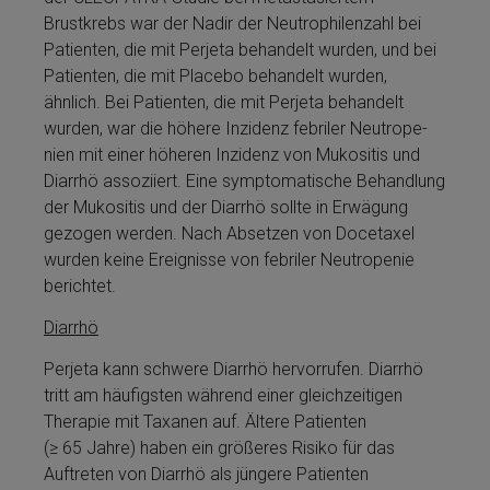
Brustkrebs war der Nadir der Neutrophilenzahl bei
Patienten, die mit Perjeta­ behandelt wurden, und bei
Patienten, die mit Placebo behandelt wurden,
ähnlich. Bei Patienten, die mit Perjeta­ behandelt
wurden, war die hö­he­re Inzidenz fe­bri­ler Neu­tro­pe­
nien mit ei­ner hö­he­ren Inzidenz von Mukositis und
Diarrhö assoziiert. Eine symptomatische Be­handlung
der Mukositis und der Diarrhö sollte in Erwägung
gezogen werden. Nach Absetzen von Docetaxel
wurden keine Er­eignisse von fe­bri­ler Neu­tro­pe­nie
berichtet.
Diarrhö
Perjeta­ kann schwere Diarrhö hervorrufen. Diarrhö
tritt am häufigsten während ei­ner gleichzeitigen
Therapie mit Taxanen auf. Ältere Patienten
(≥ 65 Jahre) haben ein größeres Risiko für das
Auftreten von Diarrhö als jüngere Patienten