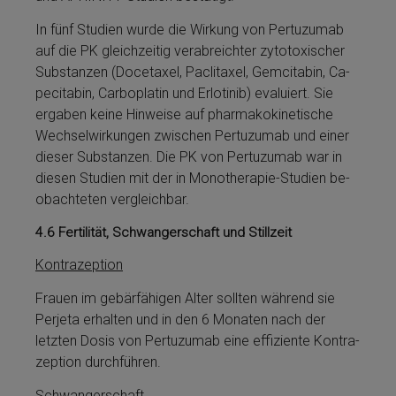
In fünf Studien wurde die Wirkung von Per­tu­zu­mab
auf die PK gleichzeitig verabreichter zytotoxischer
Sub­stan­zen (Docetaxel, Paclitaxel, Gem­ci­ta­bin, Ca­
pe­cit­a­bin, Car­bo­pla­tin und Er­lo­ti­nib) evaluiert. Sie
ergaben keine Hinweise auf pharmakokinetische
Wechselwirkungen zwischen Per­tu­zu­mab und ei­ner
dieser Sub­stan­zen. Die PK von Per­tu­zu­mab war in
diesen Studien mit der in Mo­notherapie-Studien be­
ob­ach­teten vergleichbar.
4.6
Fertilität, Schwangerschaft und Stillzeit
Kon­tra­zep­ti­on
Frauen im gebärfä­hi­gen Alter sollten während sie
Perjeta­ erhalten und in den 6 Monaten nach der
letzten Dosis von Per­tu­zu­mab eine effiziente Kon­tra­
zep­ti­on durchführen.
Schwangerschaft