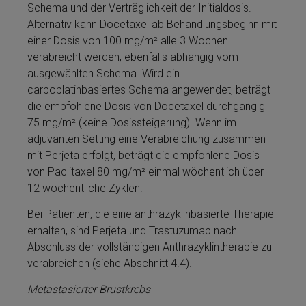
Schema und der Verträglichkeit der Initialdosis.
Alterna­tiv kann Docetaxel ab Be­handlungsbeginn mit
ei­ner Dosis von 100 mg/m² alle 3 Wochen
verabreicht werden, ebenfalls abhängig vom
ausgewählten Schema. Wird ein
carboplatinbasiertes Schema an­ge­wendet, beträgt
die empfohlene Dosis von Docetaxel durchgängig
75 mg/m² (keine Dosissteigerung). Wenn im
adjuvanten Setting eine Ver­ab­rei­chung zusammen
mit Perjeta­ erfolgt, beträgt die empfohlene Dosis
von Paclitaxel 80 mg/m² einmal wöchentlich über
12 wöchentliche Zyklen.
Bei Patienten, die eine anthrazyklinbasierte Therapie
erhalten, sind Perjeta­ und Tras­tu­zu­mab nach
Abschluss der vollständigen An­thra­zy­klintherapie zu
verabreichen (siehe Abschnitt 4.4).
Metastasierter Brustkrebs