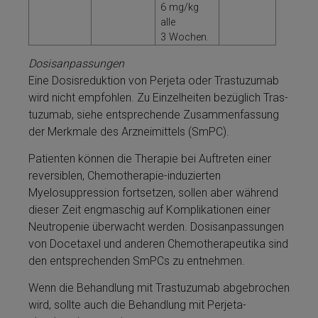
6 mg/kg
alle
3 Wochen.
Dosis­an­pas­sun­gen
Eine Dosisreduktion von Perjeta­ oder Tras­tu­zu­mab
wird nicht empfohlen. Zu Einzelheiten bezüglich Tras­
tu­zu­mab, siehe ent­sprechende Zusammenfassung
der Merkmale des Arzneimit­tels (SmPC).
Patienten kön­nen die Therapie bei Auftreten ei­ner
reversiblen, Chemotherapie-induzierten
Myelosuppression fortsetzen, sollen aber während
dieser Zeit engmaschig auf Kom­plikationen ei­ner
Neu­tro­pe­nie überwacht werden. Dosis­an­pas­sun­gen
von Docetaxel und anderen Chemotherapeutika sind
den ent­sprechenden SmPCs zu entnehmen.
Wenn die Be­handlung mit Tras­tu­zu­mab abgebrochen
wird, sollte auch die Be­handlung mit Perjeta­