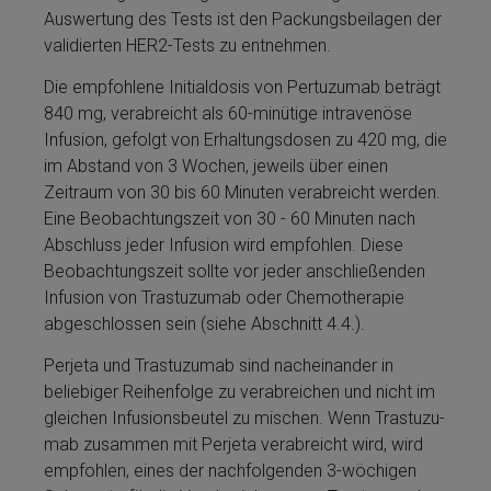
Auswertung des Tests ist den Pa­ckungs­bei­lagen der
validierten HER2-Tests zu entnehmen.
Die empfohlene Initialdosis von Per­tu­zu­mab beträgt
840 mg, verabreicht als 60-minütige intravenöse
Infusion, gefolgt von Erhaltungsdosen zu 420 mg, die
im Abstand von 3 Wochen, je­weils über einen
Zeitraum von 30 bis 60 Minuten verabreicht werden.
Eine Beobachtungszeit von 30 - 60 Minuten nach
Abschluss jeder Infusion wird empfohlen. Diese
Beobachtungszeit sollte vor jeder anschließenden
Infusion von Tras­tu­zu­mab oder Chemotherapie
abgeschlossen sein (siehe Abschnitt 4.4.).
Perjeta­ und Tras­tu­zu­mab sind nach­ei­nan­der in
beliebiger Reihenfolge zu verabreichen und nicht im
glei­chen Infusionsbeutel zu mischen. Wenn Tras­tu­zu­
mab zusammen mit Perjeta­ verabreicht wird, wird
empfohlen, ei­nes der nachfolgenden 3-wöchigen