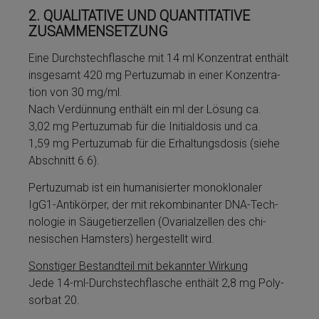
2.
QUALITATIVE UND QUANTITATIVE
ZUSAMMENSETZUNG
Eine Durchstechflasche mit 14 ml Konzentrat enthält
insgesamt 420 mg Per­tu­zu­mab in ei­ner Kon­zen­tra­
tion von 30 mg/ml.
Nach Verdünnung enthält ein ml der Lö­sung ca.
3,02 mg Per­tu­zu­mab für die Initialdosis und ca.
1,59 mg Per­tu­zu­mab für die Erhaltungsdosis (siehe
Abschnitt 6.6).
Per­tu­zu­mab ist ein hu­manisierter monoklonaler
IgG1-Antikörper, der mit re­kom­bi­nan­ter DNA-Tech­
no­lo­gie in Säugetierzellen (Ova­ri­al­zel­len des chi­
nesischen Hams­ters) her­ge­stellt wird.
Sonstiger Be­stand­teil mit bekannter Wirkung
Jede 14-ml-Durchstechflasche enthält 2,8 mg Poly­
sor­bat 20.