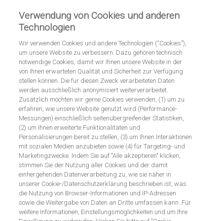
Anmelden
Registrieren
Verwendung von Cookies und anderen
Technologien
Wir verwenden Cookies und andere Technologien (“Cookies”),
um unsere Website zu verbessern. Dazu gehören technisch
notwendige Cookies, damit wir Ihnen unsere Website in der
von Ihnen erwarteten Qualität und Sicherheit zur Verfügung
stellen können. Die für diesen Zweck verarbeiteten Daten
werden ausschließlich anonymisiert weiterverarbeitet.
Zum Produkt
Zusätzlich möchten wir gerne Cookies verwenden, (1) um zu
erfahren, wie unsere Website genutzt wird (Performance-
Perjeta®
Messungen) einschließlich seitenübergreifender Statistiken,
(2) um Ihnen erweiterte Funktionalitäten und
Personalisierungen bereit zu stellen, (3) um Ihnen Interaktionen
mit sozialen Medien anzubieten sowie (4) für Targeting- und
Fachinformation
Marketingzwecke. Indem Sie auf "Alle akzeptieren" klicken,
stimmen Sie der Nutzung aller Cookies und der damit
einhergehenden Datenverarbeitung zu, wie sie näher in
unserer Cookie-/Datenschutzerklärung beschrieben ist, was
die Nutzung von Browser-Informationen und IP-Adressen
sowie die Weitergabe von Daten an Dritte umfassen kann. Für
weitere Informationen, Einstellungsmöglichkeiten und um Ihre
Wichtige Informationen zu Perjeta® 420 mg