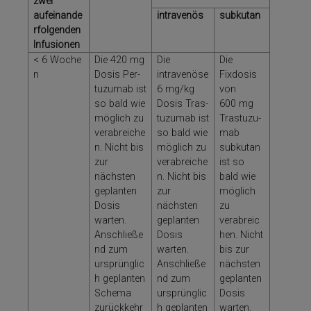
zwei
aufeinande
intravenös
subkutan
rfolgenden
Infusionen
< 6 Woche
Die 420 mg
Die
Die
n
Dosis Per­
intravenöse
Fixdosis
tu­zu­mab ist
6 mg/kg
von
so bald wie
Dosis Tras­
600 mg
möglich zu
tu­zu­mab ist
Tras­tu­zu­
verabreiche
so bald wie
mab
n. Nicht bis
möglich zu
subkutan
zur
verabreiche
ist so
nächsten
n. Nicht bis
bald wie
geplanten
zur
möglich
Dosis
nächsten
zu
warten.
geplanten
verabreic
Anschließe
Dosis
hen. Nicht
nd zum
warten.
bis zur
ursprünglic
Anschließe
nächsten
h geplanten
nd zum
geplanten
Schema
ursprünglic
Dosis
zurückkehr
h geplanten
warten.