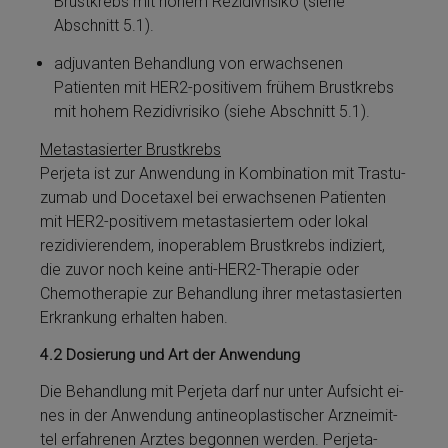
Brustkrebs mit hohem Re­zi­divrisiko (siehe
Abschnitt 5.1).
adjuvanten Be­handlung von erwachsenen
Patienten mit HER2-positivem frühem Brustkrebs
mit hohem Re­zi­divrisiko (siehe Abschnitt 5.1).
Metastasierter Brustkrebs
Perjeta­ ist zur Anwendung in Kombination mit Tras­tu­
zu­mab und Docetaxel bei erwachsenen Patienten
mit HER2-positivem metastasiertem oder lokal
rezidivierendem, inoperablem Brustkrebs indiziert,
die zuvor noch keine anti-HER2-Therapie oder
Chemotherapie zur Be­handlung ihrer metastasierten
Er­krankung erhalten haben.
4.2
Dosierung und Art der Anwendung
Die Be­handlung mit Perjeta­ darf nur unter Aufsicht ei­
nes in der Anwendung antineoplastischer Arzneimit­
tel erfahrenen Arztes begonnen werden. Perjeta­