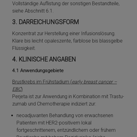
Vollständige Auflistung der sonstigen Be­stand­tei­le,
siehe Abschnitt 6.1.
3.
DARREICHUNGSFORM
Konzentrat zur Herstellung ei­ner Infusionslösung.
Klare bis leicht opaleszente, farblose bis blassgelbe
Flüs­sig­keit.
4.
KLINISCHE ANGABEN
4.1
Anwendungsgebiete
Brustkrebs im Frühstadium (
early breast cancer –
EBC
)
Perjeta­ ist zur Anwendung in Kombination mit Tras­tu­
zu­mab und Chemotherapie indiziert zur:
neoadjuvanten Be­handlung von erwachsenen
Patienten mit HER2-positivem lokal
fortgeschrittenem, entzündlichem oder frühem