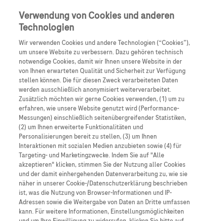
Anmelden
Registrieren
Verwendung von Cookies und anderen
Technologien
Wir verwenden Cookies und andere Technologien (“Cookies”),
um unsere Website zu verbessern. Dazu gehören technisch
notwendige Cookies, damit wir Ihnen unsere Website in der
von Ihnen erwarteten Qualität und Sicherheit zur Verfügung
stellen können. Die für diesen Zweck verarbeiteten Daten
werden ausschließlich anonymisiert weiterverarbeitet.
Nephrologie
Zusätzlich möchten wir gerne Cookies verwenden, (1) um zu
erfahren, wie unsere Website genutzt wird (Performance-
Messungen) einschließlich seitenübergreifender Statistiken,
Alles zum Thema chronische
(2) um Ihnen erweiterte Funktionalitäten und
Personalisierungen bereit zu stellen, (3) um Ihnen
Nierenerkrankung und renale Anämie
Interaktionen mit sozialen Medien anzubieten sowie (4) für
Targeting- und Marketingzwecke. Indem Sie auf "Alle
akzeptieren" klicken, stimmen Sie der Nutzung aller Cookies
und der damit einhergehenden Datenverarbeitung zu, wie sie
näher in unserer Cookie-/Datenschutzerklärung beschrieben
ist, was die Nutzung von Browser-Informationen und IP-
Adressen sowie die Weitergabe von Daten an Dritte umfassen
kann. Für weitere Informationen, Einstellungsmöglichkeiten